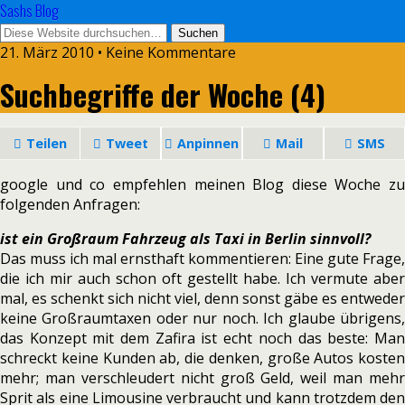
Sashs Blog
21. März 2010 • Keine Kommentare
Suchbegriffe der Woche (4)
Teilen
Tweet
Anpinnen
Mail
SMS
google und co empfehlen meinen Blog diese Woche zu
folgenden Anfragen:
ist ein Großraum Fahrzeug als Taxi in Berlin sinnvoll?
Das muss ich mal ernsthaft kommentieren: Eine gute Frage,
die ich mir auch schon oft gestellt habe. Ich vermute aber
mal, es schenkt sich nicht viel, denn sonst gäbe es entweder
keine Großraumtaxen oder nur noch. Ich glaube übrigens,
das Konzept mit dem Zafira ist echt noch das beste: Man
schreckt keine Kunden ab, die denken, große Autos kosten
mehr; man verschleudert nicht groß Geld, weil man mehr
Sprit als eine Limousine verbraucht und kann trotzdem den