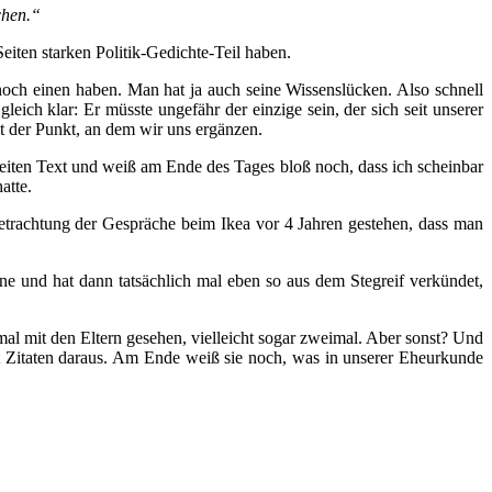
chen.“
iten starken Politik-Gedichte-Teil haben.
noch einen haben. Man hat ja auch seine Wissenslücken. Also schnell
ch klar: Er müsste ungefähr der einzige sein, der sich seit unserer
t der Punkt, an dem wir uns ergänzen.
0 Seiten Text und weiß am Ende des Tages bloß noch, dass ich scheinbar
atte.
Betrachtung der Gespräche beim Ikea vor 4 Jahren gestehen, dass man
rne und hat dann tatsächlich mal eben so aus dem Stegreif verkündet,
mal mit den Eltern gesehen, vielleicht sogar zweimal. Aber sonst? Und
it Zitaten daraus. Am Ende weiß sie noch, was in unserer Eheurkunde