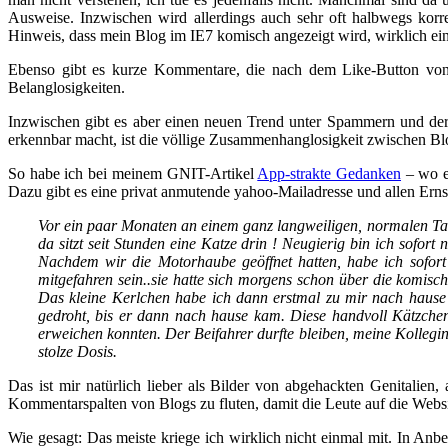
Ausweise. Inzwischen wird allerdings auch sehr oft halbwegs korr
Hinweis, dass mein Blog im IE7 komisch angezeigt wird, wirklich ei
Ebenso gibt es kurze Kommentare, die nach dem Like-Button von Fa
Belanglosigkeiten.
Inzwischen gibt es aber einen neuen Trend unter Spammern und der i
erkennbar macht, ist die völlige Zusammenhanglosigkeit zwischen Bl
So habe ich bei meinem GNIT-Artikel
App-strakte Gedanken
– wo e
Dazu gibt es eine privat anmutende yahoo-Mailadresse und allen Erns
Vor ein paar Monaten an einem ganz langweiligen, normalen Tag
da sitzt seit Stunden eine Katze drin ! Neugierig bin ich sof
Nachdem wir die Motorhaube geöffnet hatten, habe ich sofort
mitgefahren sein..sie hatte sich morgens schon über die komisc
Das kleine Kerlchen habe ich dann erstmal zu mir nach hause 
gedroht, bis er dann nach hause kam. Diese handvoll Kätzchen
erweichen konnten. Der Beifahrer durfte bleiben, meine Kollegi
stolze Dosis.
Das ist mir natürlich lieber als Bilder von abgehackten Genitalien
Kommentarspalten von Blogs zu fluten, damit die Leute auf die Websi
Wie gesagt: Das meiste kriege ich wirklich nicht einmal mit. In An