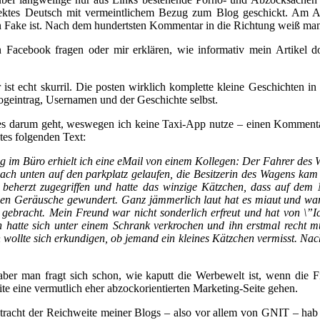
ektes Deutsch mit vermeintlichem Bezug zum Blog geschickt. Am Anf
n Fake ist. Nach dem hundertsten Kommentar in die Richtung weiß man 
cebook fragen oder mir erklären, wie informativ mein Artikel doch 
st echt skurril. Die posten wirklich komplette kleine Geschichten in 
ogeintrag, Usernamen und der Geschichte selbst.
s darum geht, weswegen ich keine Taxi-App nutze – einen Kommentar
tes folgenden Text:
 im Büro erhielt ich eine eMail von einem Kollegen: Der Fahrer des 
ort nach unten auf den parkplatz gelaufen, die Besitzerin des Wagen
 beherzt zugegriffen und hatte das winzige Kätzchen, dass auf de
hen Geräusche gewundert. Ganz jämmerlich laut hat es miaut und war w
gebracht. Mein Freund war nicht sonderlich erfreut und hat von \”Ic
 hatte sich unter einem Schrank verkrochen und ihn erstmal recht m
n wollte sich erkundigen, ob jemand ein kleines Kätzchen vermisst. N
, aber man fragt sich schon, wie kaputt die Werbewelt ist, wenn die
te eine vermutlich eher abzockorientierten Marketing-Seite gehen.
betracht der Reichweite meiner Blogs – also vor allem von GNIT – hab