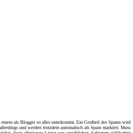
was einem als Blogger so alles unterkommt. Ein Großteil des Spams wird
s allerdings und werden trotzdem automatisch als Spam markiert. Muss
dabei, dann ellenlange Listen von angeblichen Anbietern gefälschter