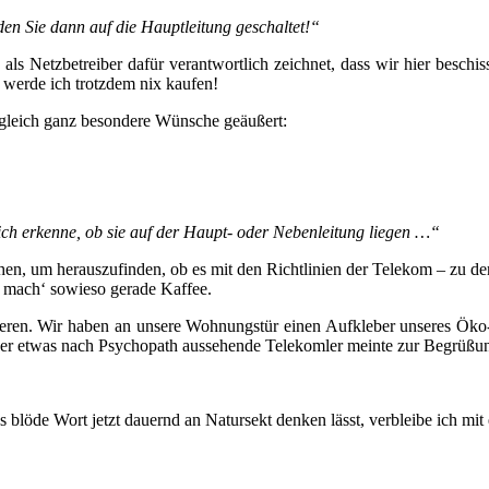
den Sie dann auf die Hauptleitung geschaltet!“
ls Netzbetreiber dafür verantwortlich zeichnet, dass wir hier beschi
 werde ich trotzdem nix kaufen!
r gleich ganz besondere Wünsche geäußert:
ch erkenne, ob sie auf der Haupt- oder Nebenleitung liegen …“
chen, um herauszufinden, ob es mit den Richtlinien der Telekom – zu d
h mach‘ sowieso gerade Kaffee.
ieren. Wir haben an unsere Wohnungstür einen Aufkleber unseres Öko-
Der etwas nach Psychopath aussehende Telekomler meinte zur Begrüßun
blöde Wort jetzt dauernd an Natursekt denken lässt, verbleibe ich mit 