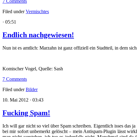
7 Comments
Filed under
Vermischtes
· 05:51
Endlich nachgewiesen!
Nun ist es amtlich: Marzahn ist ganz offiziell ein Stadtteil, in dem
Komischer Vogel, Quelle: Sash
7 Comments
Filed under
Bilder
10. Mai 2012 · 03:43
Fucking Spam!
Ich will gar nicht so viel über Spam schreiben. Eigentlich isses das 
bei mir sofort unbemerkt gelöscht – mein Antispam-Plugin lässt wirk
man nicht verstehen, ich tue es jedenfalls nicht. Manchmal sind da