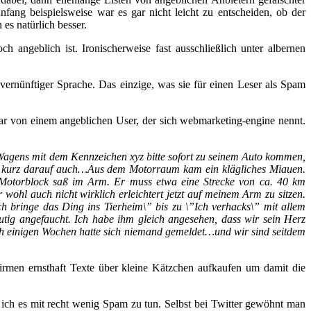
ang beispielsweise war es gar nicht leicht zu entscheiden, ob der
es natürlich besser.
angeblich ist. Ironischerweise fast ausschließlich unter albernen
vernünftiger Sprache. Das einzige, was sie für einen Leser als Spam
 von einem angeblichen User, der sich webmarketing-engine nennt.
Wagens mit dem Kennzeichen xyz bitte sofort zu seinem Auto kommen,
s kam kurz darauf auch…Aus dem Motorraum kam ein klägliches Miauen.
m Motorblock saß im Arm. Er muss etwa eine Strecke von ca. 40 km
ohl auch nicht wirklich erleichtert jetzt auf meinem Arm zu sitzen.
h bringe das Ding ins Tierheim\” bis zu \”Ich verhacks\” mit allem
utig angefaucht. Ich habe ihm gleich angesehen, dass wir sein Herz
ach einigen Wochen hatte sich niemand gemeldet…und wir sind seitdem
 Firmen ernsthaft Texte über kleine Kätzchen aufkaufen um damit die
 ich es mit recht wenig Spam zu tun. Selbst bei Twitter gewöhnt man