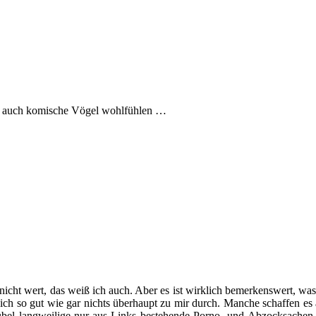
 sich auch komische Vögel wohlfühlen …
ja nicht wert, das weiß ich auch. Aber es ist wirklich bemerkenswert, 
lich so gut wie gar nichts überhaupt zu mir durch. Manche schaffen e
 übel langweilige nur aus Links bestehende Porno- und Abzocksachen 