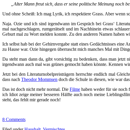
„Alter Mann freut sich, dass er seine politische Meinung noch bek
Und ohne Scheiß: Ich mag Lyrik, ich respektiere Grass. Aber wenn so
Naja. Ozie und ich sind irgendwann im Gespräch bei Grass‘ Literatu
mal nachgeschlagen, rumgerätselt und im Nachhinein etwas schlauer 
Geburt mal zu Wort melden konnte. Zu den anderen Namen haben wir u
Ich selbst hab bei der Gehirnvergabe statt eines Gedächtnisses eine A
zu Hause war. Ozie hingegen überrascht mich manches Mal mit Dingen,
Da steht man dann da, gibt vorsichtig zu bedenken, dass man jetzt 
irgendwann auch mal was grünes gemocht haben könnte. Kennen wir 
Jetzt bei den Literaturnobelpreisträgern herrschte endlich mal Glei
dass nach
Theodor Mommsen
doch die Schule in diesen, wie war da
Das ist doch nicht mehr normal. Die
Filme
haben weder für sie noch f
ich Idiot zeige meiner besseren Hälfte auch noch meine Lieblingsfi
steht, das fehlt mir gerade noch!
8 Comments
Filed under
Haushalt
,
Vermischtes