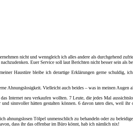
 Unternehmen nicht und wenngleich ich alles andere als durchgehend zufr
chzudenken. Euer Service soll laut Berichten nicht besser sein als bei
 meiner Haustüre bleibe ich derartige Erklärungen gerne schuldig, ic
erne Ahnungslosigkeit. Vielleicht auch beides – was in meinen Augen al
s das Internet neu verkaufen wollten. 7 Leute, die jedes Mal aussichts
er und sinnvoller hätten gestalten können. 6 davon taten dies, weil i
sich ahnungslosen Tölpel unmenschlich zu behandeln oder zu beleidige
von, dass ihr das offenbar im Büro könnt, hab ich nämlich nix!