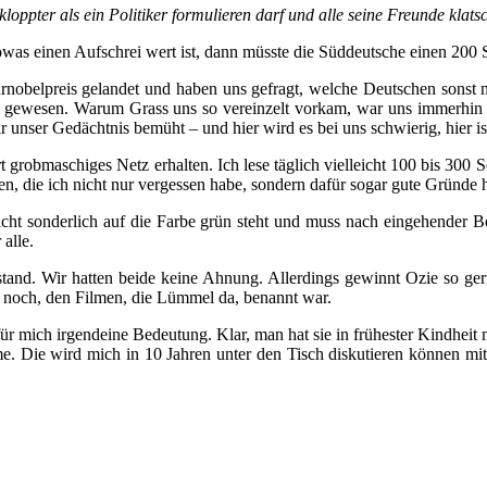
loppter als ein Politiker formulieren darf und alle seine Freunde klats
was einen Aufschrei wert ist, dann müsste die Süddeutsche einen 200 Se
rnobelpreis gelandet und haben uns gefragt, welche Deutschen sonst 
gewesen. Warum Grass uns so vereinzelt vorkam, war uns immerhin glei
nser Gedächtnis bemüht – und hier wird es bei uns schwierig, hier is
rt grobmaschiges Netz erhalten. Ich lese täglich vielleicht 100 bis 30
 die ich nicht nur vergessen habe, sondern dafür sogar gute Gründe h
nicht sonderlich auf die Farbe grün steht und muss nach eingehender 
alle.
chstand. Wir hatten beide keine Ahnung. Allerdings gewinnt Ozie so ge
s noch, den Filmen, die Lümmel da, benannt war.
ür mich irgendeine Bedeutung. Klar, man hat sie in frühester Kindheit 
lme. Die wird mich in 10 Jahren unter den Tisch diskutieren können m