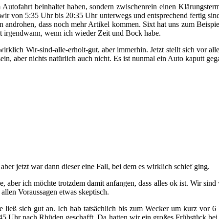
m Autofahrt beinhaltet haben, sondern zwischenrein einen Klärungste
von 5:35 Uhr bis 20:35 Uhr unterwegs und entsprechend fertig sind wir
schon androhen, dass noch mehr Artikel kommen. Sixt hat uns zum Beispie
t irgendwann, wenn ich wieder Zeit und Bock habe.
o wirklich Wir-sind-alle-erholt-gut, aber immerhin. Jetzt stellt sich vor
 sein, aber nichts natürlich auch nicht. Es ist nunmal ein Auto kaput
 aber jetzt war dann dieser eine Fall, bei dem es wirklich schief ging.
be, aber ich möchte trotzdem damit anfangen, dass alles ok ist. Wir sind
 allen Voraussagen etwas skeptisch.
ließ sich gut an. Ich hab tatsächlich bis zum Wecker um kurz vor 6
45 Uhr nach Rhüden geschafft. Da hatten wir ein großes Frühstück bei 