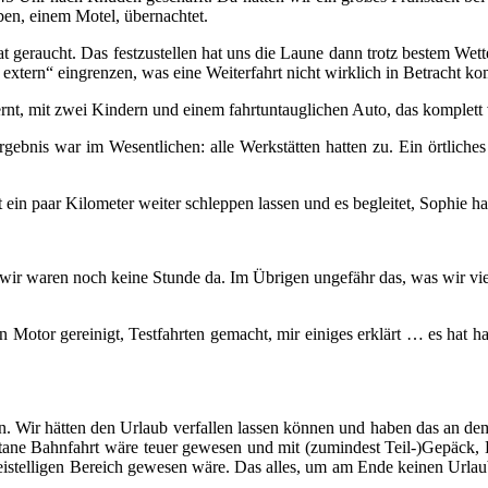
ben, einem Motel, übernachtet.
t geraucht. Das festzustellen hat uns die Laune dann trotz bestem Wet
extern“ eingrenzen, was eine Weiterfahrt nicht wirklich in Betracht k
nt, mit zwei Kindern und einem fahrtuntauglichen Auto, das komplett 
Ergebnis war im Wesentlichen: alle Werkstätten hatten zu. Ein örtlic
 ein paar Kilometer weiter schleppen lassen und es begleitet, Sophie 
r waren noch keine Stunde da. Im Übrigen ungefähr das, was wir viel
Motor gereinigt, Testfahrten gemacht, mir einiges erklärt … es hat ha
ffen. Wir hätten den Urlaub verfallen lassen können und haben das an d
tane Bahnfahrt wäre teuer gewesen und mit (zumindest Teil-)Gepäck, Ki
istelligen Bereich gewesen wäre. Das alles, um am Ende keinen Urlaub