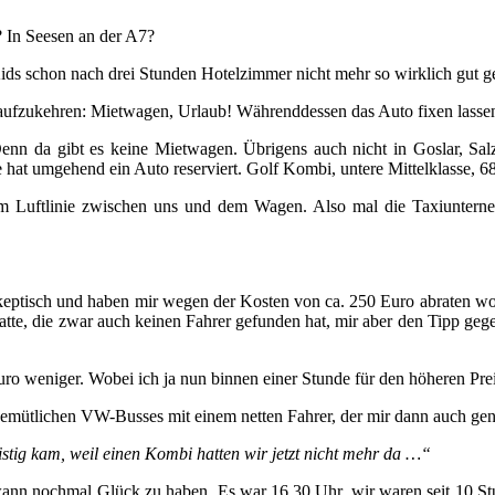
 In Seesen an der A7?
Kids schon nach drei Stunden Hotelzimmer nicht mehr so wirklich gut g
aufzukehren: Mietwagen, Urlaub! Währenddessen das Auto fixen lasse
 da gibt es keine Mietwagen. Übrigens auch nicht in Goslar, Salzgit
at umgehend ein Auto reserviert. Golf Kombi, untere Mittelklasse, 68
m Luftlinie zwischen uns und dem Wagen. Also mal die Taxiuntern
eptisch und haben mir wegen der Kosten von ca. 250 Euro abraten woll
atte, die zwar auch keinen Fahrer gefunden hat, mir aber den Tipp gege
ro weniger. Wobei ich ja nun binnen einer Stunde für den höheren Prei
gemütlichen VW-Busses mit einem netten Fahrer, der mir dann auch gen
ristig kam, weil einen Kombi hatten wir jetzt nicht mehr da …“
ndwann nochmal Glück zu haben. Es war 16.30 Uhr, wir waren seit 10 S