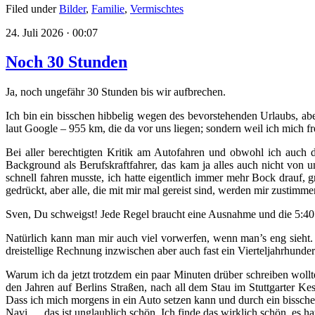
Filed under
Bilder
,
Familie
,
Vermischtes
24. Juli 2026 · 00:07
Noch 30 Stunden
Ja, noch ungefähr 30 Stunden bis wir aufbrechen.
Ich bin ein bisschen hibbelig wegen des bevorstehenden Urlaubs, abe
laut Google – 955 km, die da vor uns liegen; sondern weil ich mich fr
Bei aller berechtigten Kritik am Autofahren und obwohl ich auch d
Background als Berufskraftfahrer, das kam ja alles auch nicht von u
schnell fahren musste, ich hatte eigentlich immer mehr Bock drauf,
gedrückt, aber alle, die mit mir mal gereist sind, werden mir zustimm
Sven, Du schweigst! Jede Regel braucht eine Ausnahme und die 5:40
Natürlich kann man mir auch viel vorwerfen, wenn man’s eng sieht
dreistellige Rechnung inzwischen aber auch fast ein Vierteljahrhundert
Warum ich da jetzt trotzdem ein paar Minuten drüber schreiben woll
den Jahren auf Berlins Straßen, nach all dem Stau im Stuttgarter K
Dass ich mich morgens in ein Auto setzen kann und durch ein bissc
Navi … das ist unglaublich schön. Ich finde das wirklich schön, es hat