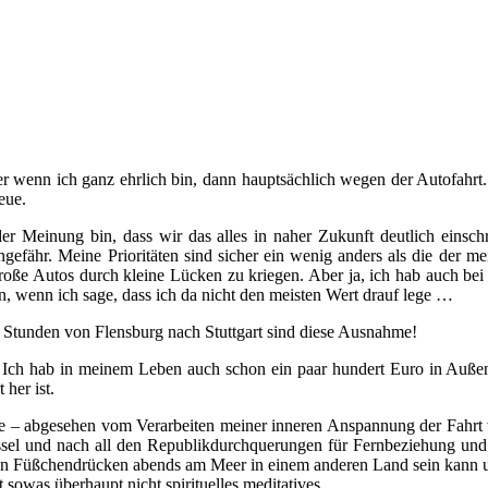
r wenn ich ganz ehrlich bin, dann hauptsächlich wegen der Autofahrt.
eue.
er Meinung bin, dass wir das alles in naher Zukunft deutlich einschr
ngefähr. Meine Prioritäten sind sicher ein wenig anders als die der me
 große Autos durch kleine Lücken zu kriegen. Aber ja, ich hab auch be
en, wenn ich sage, dass ich da nicht den meisten Wert drauf lege …
 Stunden von Flensburg nach Stuttgart sind diese Ausnahme!
. Ich hab in meinem Leben auch schon ein paar hundert Euro in Auße
 her ist.
te – abgesehen vom Verarbeiten meiner inneren Anspannung der Fahrt w
essel und nach all den Republikdurchquerungen für Fernbeziehung und
hen Füßchendrücken abends am Meer in einem anderen Land sein kann un
 sowas überhaupt nicht spirituelles meditatives.