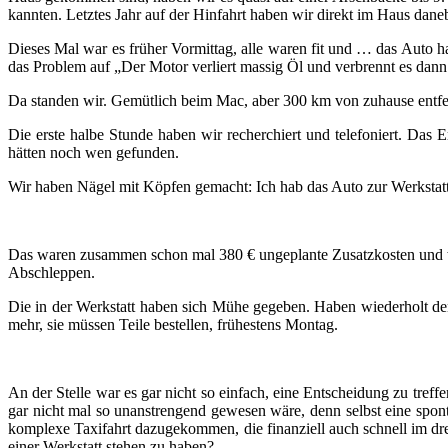
kannten. Letztes Jahr auf der Hinfahrt haben wir direkt im Haus dane
Dieses Mal war es früher Vormittag, alle waren fit und … das Auto ha
das Problem auf „Der Motor verliert massig Öl und verbrennt es dann 
Da standen wir. Gemütlich beim Mac, aber 300 km von zuhause entfer
Die erste halbe Stunde haben wir recherchiert und telefoniert. Das 
hätten noch wen gefunden.
Wir haben Nägel mit Köpfen gemacht: Ich hab das Auto zur Werkstatt
Das waren zusammen schon mal 380 € ungeplante Zusatzkosten und wi
Abschleppen.
Die in der Werkstatt haben sich Mühe gegeben. Haben wiederholt den 
mehr, sie müssen Teile bestellen, frühestens Montag.
An der Stelle war es gar nicht so einfach, eine Entscheidung zu tre
gar nicht mal so unanstrengend gewesen wäre, denn selbst eine spon
komplexe Taxifahrt dazugekommen, die finanziell auch schnell im dre
einer Werkstatt stehen zu haben?