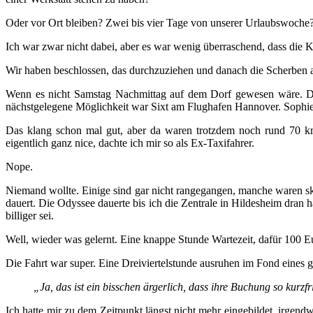
Oder vor Ort bleiben? Zwei bis vier Tage von unserer Urlaubswoche?
Ich war zwar nicht dabei, aber es war wenig überraschend, dass die 
Wir haben beschlossen, das durchzuziehen und danach die Scherben 
Wenn es nicht Samstag Nachmittag auf dem Dorf gewesen wäre. Denn
nächstgelegene Möglichkeit war Sixt am Flughafen Hannover. Sophie h
Das klang schon mal gut, aber da waren trotzdem noch rund 70 k
eigentlich ganz nice, dachte ich mir so als Ex-Taxifahrer.
Nope.
Niemand wollte. Einige sind gar nicht rangegangen, manche waren sk
dauert. Die Odyssee dauerte bis ich die Zentrale in Hildesheim dran h
billiger sei.
Well, wieder was gelernt. Eine knappe Stunde Wartezeit, dafür 100 Eu
Die Fahrt war super. Eine Dreiviertelstunde ausruhen im Fond eines 
„Ja, das ist ein bisschen ärgerlich, dass ihre Buchung so kurzf
Ich hatte mir zu dem Zeitpunkt längst nicht mehr eingebildet, irge