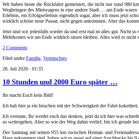
Wir haben heute die Rückfahrt gemeistert, die nicht nur rund 980 k
Wegbringen des Mietwagens in eine andere Stadt … am Ende waren wir 
Erlebnis, ein Erfolgserlebnis eigentlich sogar, aber ich muss jetzt 
wirklich schöne neue Passat, nicht gegen ankommen. Aber das komm
Jetzt sind wir jedenfalls wieder da und erst mal ist alles gut. Nicht s
Mehrkosten wir am Ende wirklich sitzen bleiben. Alles wird es nicht
2 Comments
Filed under
Familie
,
Vermischtes
28. Juli 2026 · 01:35
10 Stunden und 2000 Euro später …
Ihr macht Euch kein Bild!
Ich hab hier ja ein bisschen mit der Schwierigkeit der Fahrt kokettiert,
Ich vermute, Ihr werdet euch das denken, jetzt da ich hier was schrei
so weitergehen. Aber so wie der Weg dahin verlief, bin ich gerade bei
Der Samstag mit seinen 955 km zwischen Heimat- und Ferienadresse 
Haus gekommen sind, haben wir es quasi auf einer Arschbacke bis 9.