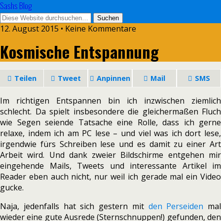
Sashs Blog
12. August 2015 • Keine Kommentare
Kosmische Entspannung
Teilen
Tweet
Anpinnen
Mail
SMS
Im richtigen Entspannen bin ich inzwischen ziemlich
schlecht. Da spielt insbesondere die gleichermaßen Fluch
wie Segen seiende Tatsache eine Rolle, dass ich gerne
relaxe, indem ich am PC lese – und viel was ich dort lese,
irgendwie fürs Schreiben lese und es damit zu einer Art
Arbeit wird. Und dank zweier Bildschirme entgehen mir
eingehende Mails, Tweets und interessante Artikel im
Reader eben auch nicht, nur weil ich gerade mal ein Video
gucke.
Naja, jedenfalls hat sich gestern mit
den Perseiden
mal
wieder eine gute Ausrede (Sternschnuppen!) gefunden, den