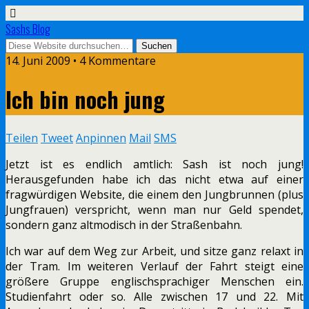
Sashs Blog
14. Juni 2009 • 4 Kommentare
Ich bin noch jung
Teilen
Tweet
Anpinnen
Mail
SMS
Jetzt ist es endlich amtlich: Sash ist noch jung!
Herausgefunden habe ich das nicht etwa auf einer
fragwürdigen Website, die einem den Jungbrunnen (plus
Jungfrauen) verspricht, wenn man nur Geld spendet,
sondern ganz altmodisch in der Straßenbahn.
Ich war auf dem Weg zur Arbeit, und sitze ganz relaxt in
der Tram. Im weiteren Verlauf der Fahrt steigt eine
größere Gruppe englischsprachiger Menschen ein.
Studienfahrt oder so. Alle zwischen 17 und 22. Mit