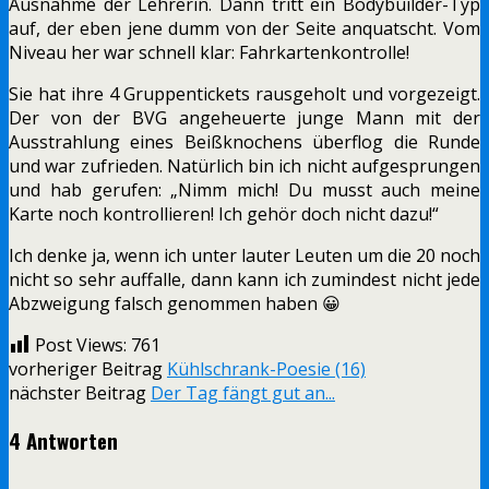
Ausnahme der Lehrerin. Dann tritt ein Bodybuilder-Typ
auf, der eben jene dumm von der Seite anquatscht. Vom
Niveau her war schnell klar: Fahrkartenkontrolle!
Sie hat ihre 4 Gruppentickets rausgeholt und vorgezeigt.
Der von der BVG angeheuerte junge Mann mit der
Ausstrahlung eines Beißknochens überflog die Runde
und war zufrieden. Natürlich bin ich nicht aufgesprungen
und hab gerufen: „Nimm mich! Du musst auch meine
Karte noch kontrollieren! Ich gehör doch nicht dazu!“
Ich denke ja, wenn ich unter lauter Leuten um die 20 noch
nicht so sehr auffalle, dann kann ich zumindest nicht jede
Abzweigung falsch genommen haben 😀
Post Views:
761
vorheriger Beitrag
Kühlschrank-Poesie (16)
nächster Beitrag
Der Tag fängt gut an...
4 Antworten