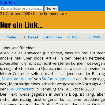
Sashs Blog
21. Oktober 2008 • Keine Kommentare
Nur ein Link…
Teilen
Tweet
Anpinnen
Mail
SMS
…aber was für einer.
Allen, die es entweder gut finden, dass ich das ein oder
andere Mal über blöde Artikel in den Medien herziehe;
sowie allen, die nicht so recht verstehen können, weswegen
ich eigentlich so einen Quatsch immer wieder (ich weiss, in
letzter Zeit eher selten!) mache – all jenen sei der Beitrag
„
Schlechter online
“ von
Stefan Niggemeier
ans Herz gelegt
das „Manuskript eines schlecht vorgelesenen Vortrags auf
der
DJV-Konferenz
“ in Hamburg am 18. Oktober 2008.
Der Text, wiedergegeben in seinem Blog, ist lang, aber
nicht übermäßig anstrengend. Es ist eine erstklassige
Zusammefassung des Status Quo im deutschen Online-