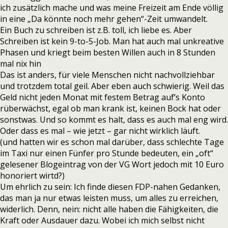
ich zusätzlich mache und was meine Freizeit am Ende völlig
in eine „Da könnte noch mehr gehen“-Zeit umwandelt.
Ein Buch zu schreiben ist z.B. toll, ich liebe es. Aber
Schreiben ist kein 9-to-5-Job. Man hat auch mal unkreative
Phasen und kriegt beim besten Willen auch in 8 Stunden
mal nix hin
Das ist anders, für viele Menschen nicht nachvollziehbar
und trotzdem total geil. Aber eben auch schwierig. Weil das
Geld nicht jeden Monat mit festem Betrag auf’s Konto
rüberwächst, egal ob man krank ist, keinen Bock hat oder
sonstwas. Und so kommt es halt, dass es auch mal eng wird.
Oder dass es mal – wie jetzt – gar nicht wirklich läuft.
(und hatten wir es schon mal darüber, dass schlechte Tage
im Taxi nur einen Fünfer pro Stunde bedeuten, ein „oft“
gelesener Blogeintrag von der VG Wort jedoch mit 10 Euro
honoriert wirtd?)
Um ehrlich zu sein: Ich finde diesen FDP-nahen Gedanken,
das man ja nur etwas leisten muss, um alles zu erreichen,
widerlich. Denn, nein: nicht alle haben die Fähigkeiten, die
Kraft oder Ausdauer dazu. Wobei ich mich selbst nicht