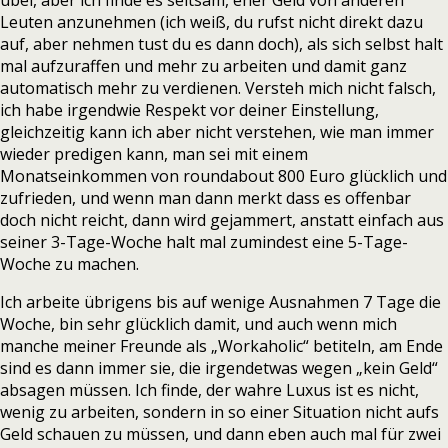
übel, aber ich finde es seltsam, eher Geld von anderen
Leuten anzunehmen (ich weiß, du rufst nicht direkt dazu
auf, aber nehmen tust du es dann doch), als sich selbst halt
mal aufzuraffen und mehr zu arbeiten und damit ganz
automatisch mehr zu verdienen. Versteh mich nicht falsch,
ich habe irgendwie Respekt vor deiner Einstellung,
gleichzeitig kann ich aber nicht verstehen, wie man immer
wieder predigen kann, man sei mit einem
Monatseinkommen von roundabout 800 Euro glücklich und
zufrieden, und wenn man dann merkt dass es offenbar
doch nicht reicht, dann wird gejammert, anstatt einfach aus
seiner 3-Tage-Woche halt mal zumindest eine 5-Tage-
Woche zu machen.
Ich arbeite übrigens bis auf wenige Ausnahmen 7 Tage die
Woche, bin sehr glücklich damit, und auch wenn mich
manche meiner Freunde als „Workaholic“ betiteln, am Ende
sind es dann immer sie, die irgendetwas wegen „kein Geld“
absagen müssen. Ich finde, der wahre Luxus ist es nicht,
wenig zu arbeiten, sondern in so einer Situation nicht aufs
Geld schauen zu müssen, und dann eben auch mal für zwei