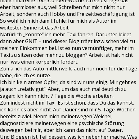
manchmal eine 100-Stunden-Woche. Ich selbst lege das
eher harmloser aus, weil Schreiben für mich nicht nur
Arbeit, sondern auch Hobby und Freizeitbeschäftigung ist.
So wohl ich mich damit fühle: für mich als Autor im
weitesten Sinne ist das Arbeit.
Natürlich „könnte“ ich mehr Taxi fahren. Darunter leidet
dann aber GNIT – und dieser Blog trägt inzwischen viel zu
meinem Einkommen bei. Ist es nun vernünftiger, mehr im
Taxi zu sitzen oder mehr zu bloggen? Arbeit ist halt nicht
nur, was einen körperlich fördert.
Zumal ich das Auto mittlerweile auch nur noch für die Tage
habe, die ich es nutze.
Ich bin kein armes Opfer, da sind wir uns einig. Mir geht es
ja auch „relativ gut“. Aber, um das auch mal deutlich zu
sagen: Ich kann nicht 7 Tage die Woche arbeiten.
Zumindest nicht im Taxi. Es ist schön, dass Du das kannst,
ich kann es aber nicht. Auf Dauer sind mir 5-Tage-Wochen
bereits zuviel. Nenn‘ mich meinetwegen Weichei,
diagnostiziere meinetwegen eine psychische Störung
deswegen bei mir, aber ich kann das nicht auf Dauer.
Und Bloggen ist Teil dessen, was ich nebenher mache. Was