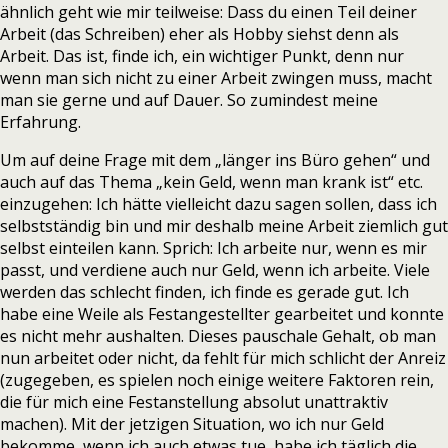
ähnlich geht wie mir teilweise: Dass du einen Teil deiner
Arbeit (das Schreiben) eher als Hobby siehst denn als
Arbeit. Das ist, finde ich, ein wichtiger Punkt, denn nur
wenn man sich nicht zu einer Arbeit zwingen muss, macht
man sie gerne und auf Dauer. So zumindest meine
Erfahrung.
Um auf deine Frage mit dem „länger ins Büro gehen“ und
auch auf das Thema „kein Geld, wenn man krank ist“ etc.
einzugehen: Ich hätte vielleicht dazu sagen sollen, dass ich
selbstständig bin und mir deshalb meine Arbeit ziemlich gut
selbst einteilen kann. Sprich: Ich arbeite nur, wenn es mir
passt, und verdiene auch nur Geld, wenn ich arbeite. Viele
werden das schlecht finden, ich finde es gerade gut. Ich
habe eine Weile als Festangestellter gearbeitet und konnte
es nicht mehr aushalten. Dieses pauschale Gehalt, ob man
nun arbeitet oder nicht, da fehlt für mich schlicht der Anreiz
(zugegeben, es spielen noch einige weitere Faktoren rein,
die für mich eine Festanstellung absolut unattraktiv
machen). Mit der jetzigen Situation, wo ich nur Geld
bekomme, wenn ich auch etwas tue, habe ich täglich die