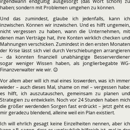
irgendwann endgültig ausgesorgt (das Wort schon!) zu
haben; sondern mit Problemen umgehen zu können.
Und das zumindest, glaube ich jedenfalls, kann ich
inzwischen. Können wir inzwischen. Und es hilft ungemein,
nicht vergessen zu haben, wann die Unternehmen, mit
denen man Verträge hat, ihre Konten wirklich checken und
Mahnungen verschicken. Zumindest in den ersten Monaten
der Krise lässt sich viel durch Verschiebungen arrangieren
– da könnten finanziell unabhängige Besserverdiener
sogar weniger Wissen haben, als jonglierbegabte WG-
Finanzverwalter wie wir. 😉
Vor allem aber will ich mal eines loswerden, was ich immer
wieder – auch dieses Mal, shame on me! – vergessen habe:
es hilft, ich auszutauschen, gemeinsam zu planen und
Strategien zu entwickeln. Noch vor 24 Stunden haben mich
die größer werdenden Sorgen fast erdrückt – jetzt geht es
mir geradezu blendend, alleine weil ein Plan existiert.
Ich will ehrlich gesagt keine Einzelheiten nennen, aber ich