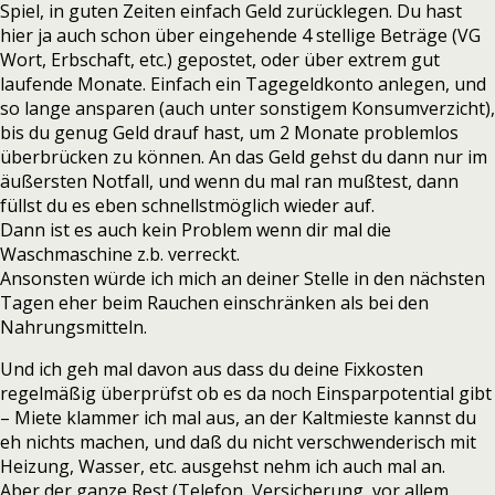
Spiel, in guten Zeiten einfach Geld zurücklegen. Du hast
hier ja auch schon über eingehende 4 stellige Beträge (VG
Wort, Erbschaft, etc.) gepostet, oder über extrem gut
laufende Monate. Einfach ein Tagegeldkonto anlegen, und
so lange ansparen (auch unter sonstigem Konsumverzicht),
bis du genug Geld drauf hast, um 2 Monate problemlos
überbrücken zu können. An das Geld gehst du dann nur im
äußersten Notfall, und wenn du mal ran mußtest, dann
füllst du es eben schnellstmöglich wieder auf.
Dann ist es auch kein Problem wenn dir mal die
Waschmaschine z.b. verreckt.
Ansonsten würde ich mich an deiner Stelle in den nächsten
Tagen eher beim Rauchen einschränken als bei den
Nahrungsmitteln.
Und ich geh mal davon aus dass du deine Fixkosten
regelmäßig überprüfst ob es da noch Einsparpotential gibt
– Miete klammer ich mal aus, an der Kaltmieste kannst du
eh nichts machen, und daß du nicht verschwenderisch mit
Heizung, Wasser, etc. ausgehst nehm ich auch mal an.
Aber der ganze Rest (Telefon, Versicherung, vor allem