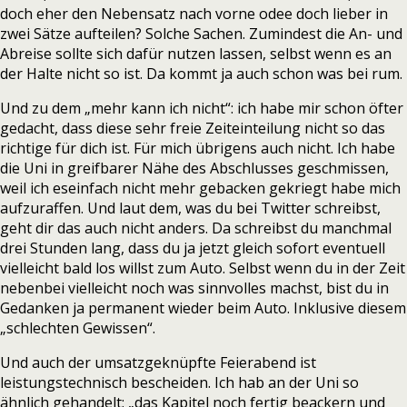
doch eher den Nebensatz nach vorne odee doch lieber in
zwei Sätze aufteilen? Solche Sachen. Zumindest die An- und
Abreise sollte sich dafür nutzen lassen, selbst wenn es an
der Halte nicht so ist. Da kommt ja auch schon was bei rum.
Und zu dem „mehr kann ich nicht“: ich habe mir schon öfter
gedacht, dass diese sehr freie Zeiteinteilung nicht so das
richtige für dich ist. Für mich übrigens auch nicht. Ich habe
die Uni in greifbarer Nähe des Abschlusses geschmissen,
weil ich eseinfach nicht mehr gebacken gekriegt habe mich
aufzuraffen. Und laut dem, was du bei Twitter schreibst,
geht dir das auch nicht anders. Da schreibst du manchmal
drei Stunden lang, dass du ja jetzt gleich sofort eventuell
vielleicht bald los willst zum Auto. Selbst wenn du in der Zeit
nebenbei vielleicht noch was sinnvolles machst, bist du in
Gedanken ja permanent wieder beim Auto. Inklusive diesem
„schlechten Gewissen“.
Und auch der umsatzgeknüpfte Feierabend ist
leistungstechnisch bescheiden. Ich hab an der Uni so
ähnlich gehandelt: „das Kapitel noch fertig beackern und