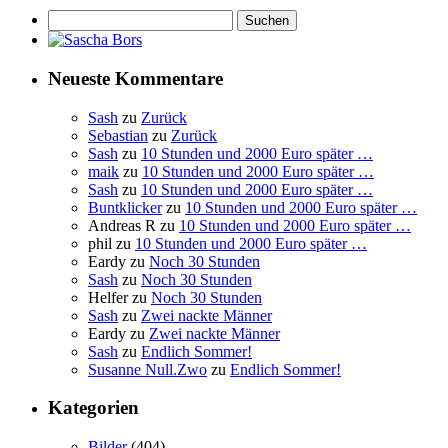
Suchen
nach:
Neueste Kommentare
Sash
zu
Zurück
Sebastian
zu
Zurück
Sash
zu
10 Stunden und 2000 Euro später …
maik
zu
10 Stunden und 2000 Euro später …
Sash
zu
10 Stunden und 2000 Euro später …
Buntklicker
zu
10 Stunden und 2000 Euro später …
Andreas R
zu
10 Stunden und 2000 Euro später …
phil
zu
10 Stunden und 2000 Euro später …
Eardy
zu
Noch 30 Stunden
Sash
zu
Noch 30 Stunden
Helfer
zu
Noch 30 Stunden
Sash
zu
Zwei nackte Männer
Eardy
zu
Zwei nackte Männer
Sash
zu
Endlich Sommer!
Susanne Null.Zwo
zu
Endlich Sommer!
Kategorien
Bilder
(404)