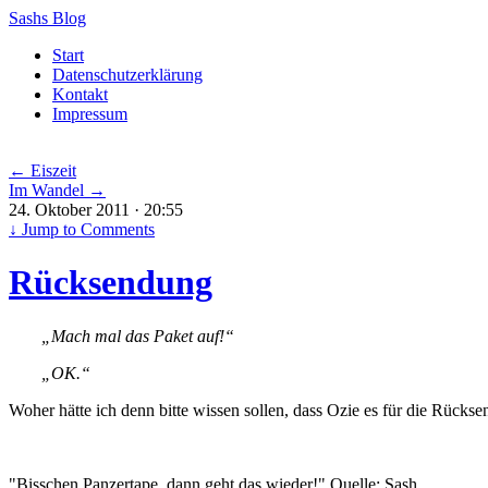
Sashs Blog
Skip
Start
to
Datenschutzerklärung
content
Kontakt
Impressum
←
Eiszeit
Im Wandel
→
24. Oktober 2011 · 20:55
↓
Jump to Comments
Rücksendung
„Mach mal das Paket auf!“
„OK.“
Woher hätte ich denn bitte wissen sollen, dass Ozie es für die Rück
"Bisschen Panzertape, dann geht das wieder!" Quelle: Sash