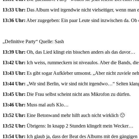
13:33 Uhr:
Das Album wird irgendwie nicht vielseitiger, wenn man
13:36 Uhr:
Aber zugegeben: Ein paar Leute sind inzwischen da. Ob d
„Definitive Party“ Quelle: Sash
13:39 Uhr:
Oh, das Lied klingt ein bisschen anders als das davor…
13:42 Uhr:
Ich weiss, rummeckern ist niveaulos. Aber die Bands, d
13:43 Uhr:
Es gibt sogar Aufkleber umsonst. „Aber nicht zuviele 
13:44 Uhr:
„Wir sind Berlin, wir sind nicht irgendwo…“ Selten klan
13:45 Uhr:
Die Frau selbst scheint nicht ans Mikrofon zu dürfen.
13:46 Uhr:
Muss mal aufs Klo…
13:52 Uhr:
Eine Betonwand mehr hilft auch nicht wirklich 🙁
13:52 Uhr:
Übrigens: In knapp 2 Stunden klingelt mein Wecker…
13:54 Uhr:
Ich glaub ja, dass der Beat des Albums mit den gängigen H