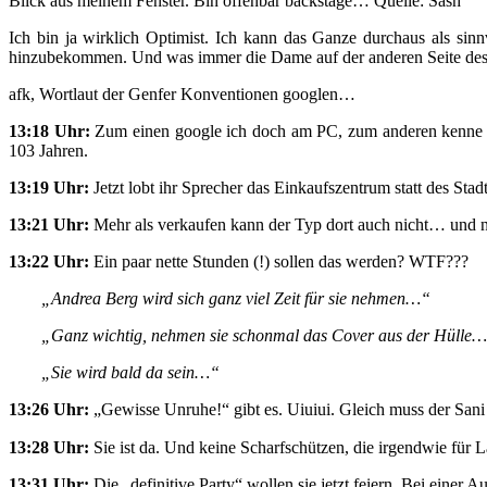
Blick aus meinem Fenster. Bin offenbar backstage… Quelle: Sash
Ich bin ja wirklich Optimist. Ich kann das Ganze durchaus als sin
hinzubekommen. Und was immer die Dame auf der anderen Seite des Bu
afk, Wortlaut der Genfer Konventionen googlen…
13:18 Uhr:
Zum einen google ich doch am PC, zum anderen kenne ich 
103 Jahren.
13:19 Uhr:
Jetzt lobt ihr Sprecher das Einkaufszentrum statt des St
13:21 Uhr:
Mehr als verkaufen kann der Typ dort auch nicht… und ni
13:22 Uhr:
Ein paar nette Stunden (!) sollen das werden? WTF???
„Andrea Berg wird sich ganz viel Zeit für sie nehmen…“
„Ganz wichtig, nehmen sie schonmal das Cover aus der Hülle
„Sie wird bald da sein…“
13:26 Uhr:
„Gewisse Unruhe!“ gibt es. Uiuiui. Gleich muss der Sani
13:28 Uhr:
Sie ist da. Und keine Scharfschützen, die irgendwie für 
13:31 Uhr:
Die „definitive Party“ wollen sie jetzt feiern. Bei einer