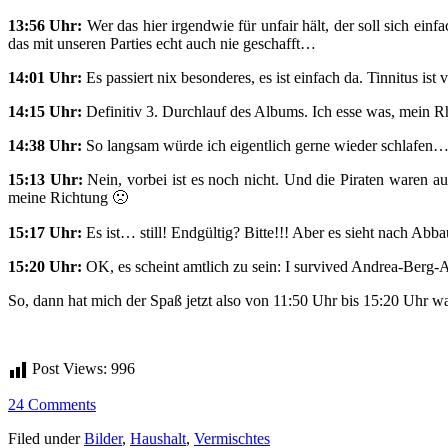
13:56 Uhr:
Wer das hier irgendwie für unfair hält, der soll sich e
das mit unseren Parties echt auch nie geschafft…
14:01 Uhr:
Es passiert nix besonderes, es ist einfach da. Tinnitus ist v
14:15 Uhr:
Definitiv 3. Durchlauf des Albums. Ich esse was, mein 
14:38 Uhr:
So langsam würde ich eigentlich gerne wieder schlafen… s
15:13 Uhr:
Nein, vorbei ist es noch nicht. Und die Piraten waren 
meine Richtung 🙁
15:17 Uhr:
Es ist… still! Endgültig? Bitte!!! Aber es sieht nach Abb
15:20 Uhr:
OK, es scheint amtlich zu sein: I survived Andrea-Berg-
So, dann hat mich der Spaß jetzt also von 11:50 Uhr bis 15:20 Uhr wa
Post Views:
996
24 Comments
Filed under
Bilder
,
Haushalt
,
Vermischtes