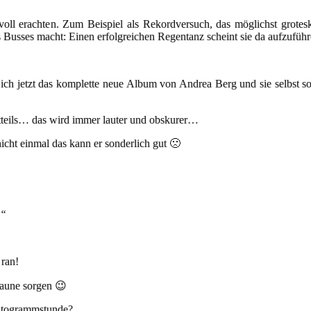
nvoll erachten. Zum Beispiel als Rekordversuch, das möglichst grote
sses macht: Einen erfolgreichen Regentanz scheint sie da aufzuführe
jetzt das komplette neue Album von Andrea Berg und sie selbst soll 
adtteils… das wird immer lauter und obskurer…
cht einmal das kann er sonderlich gut 🙁
…“
 ran!
Laune sorgen 😉
 Autogrammstunde?