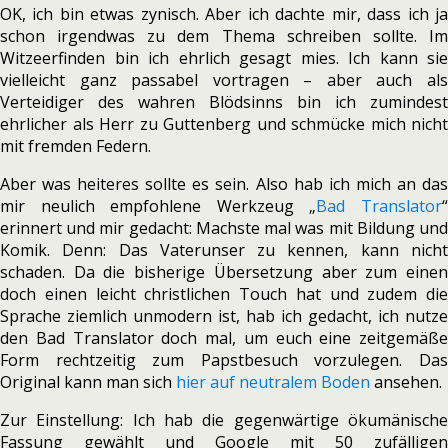
OK, ich bin etwas zynisch. Aber ich dachte mir, dass ich ja
schon irgendwas zu dem Thema schreiben sollte. Im
Witzeerfinden bin ich ehrlich gesagt mies. Ich kann sie
vielleicht ganz passabel vortragen – aber auch als
Verteidiger des wahren Blödsinns bin ich zumindest
ehrlicher als Herr zu Guttenberg und schmücke mich nicht
mit fremden Federn.
Aber was heiteres sollte es sein. Also hab ich mich an das
mir neulich empfohlene Werkzeug „
Bad Translator
erinnert und mir gedacht: Machste mal was mit Bildung und
Komik. Denn: Das Vaterunser zu kennen, kann nicht
schaden. Da die bisherige Übersetzung aber zum einen
doch einen leicht christlichen Touch hat und zudem die
Sprache ziemlich unmodern ist, hab ich gedacht, ich nutze
den Bad Translator doch mal, um euch eine zeitgemäße
Form rechtzeitig zum Papstbesuch vorzulegen. Das
Original kann man sich
hier auf neutralem Boden
ansehen.
Zur Einstellung: Ich hab die gegenwärtige ökumänische
Fassung gewählt und Google mit 50 zufälligen