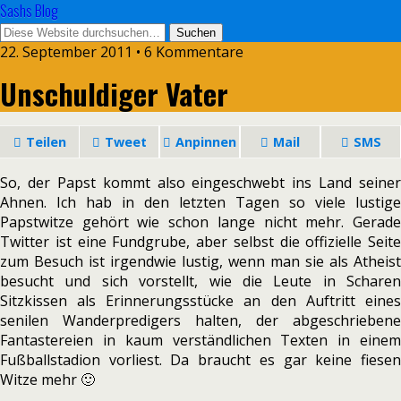
Sashs Blog
22. September 2011 • 6 Kommentare
Unschuldiger Vater
Teilen
Tweet
Anpinnen
Mail
SMS
So, der Papst kommt also eingeschwebt ins Land seiner
Ahnen. Ich hab in den letzten Tagen so viele lustige
Papstwitze gehört wie schon lange nicht mehr. Gerade
Twitter ist eine Fundgrube, aber selbst die offizielle Seite
zum Besuch ist irgendwie lustig, wenn man sie als Atheist
besucht und sich vorstellt, wie die Leute in Scharen
Sitzkissen als Erinnerungsstücke an den Auftritt eines
senilen Wanderpredigers halten, der abgeschriebene
Fantastereien in kaum verständlichen Texten in einem
Fußballstadion vorliest. Da braucht es gar keine fiesen
Witze mehr 🙂