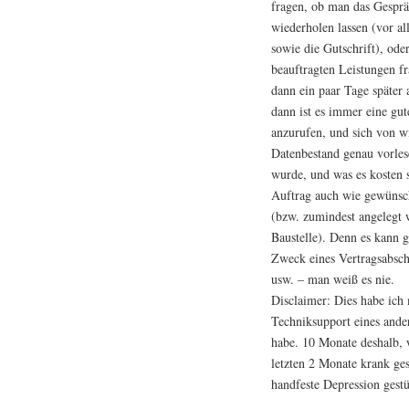
fragen, ob man das Gesprä
wiederholen lassen (vor a
sowie die Gutschrift), ode
beauftragten Leistungen f
dann ein paar Tage später
dann ist es immer eine gut
anzurufen, und sich von w
Datenbestand genau vorles
wurde, und was es kosten s
Auftrag auch wie gewünsch
(bzw. zumindest angelegt 
Baustelle). Denn es kann g
Zweck eines Vertragsabsc
usw. – man weiß es nie.
Disclaimer: Dies habe ic
Techniksupport eines ander
habe. 10 Monate deshalb, w
letzten 2 Monate krank ge
handfeste Depression gestü