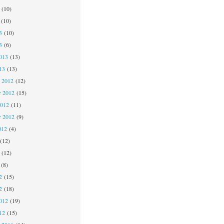
(10)
(10)
3
(10)
3
(6)
013
(13)
13
(13)
 2012
(12)
 2012
(15)
2012
(11)
r 2012
(9)
012
(4)
(12)
(12)
(8)
2
(15)
2
(18)
012
(19)
12
(15)