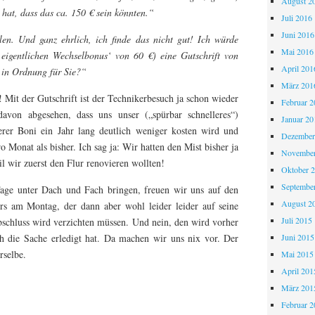
August 2
 hat, dass das ca. 150 € sein könnten.“
Juli 2016
Juni 2016
en. Und ganz ehrlich, ich finde das nicht gut! Ich würde
Mai 2016
s eigentlichen Wechselbonus‘ von 60 €) eine Gutschrift von
April 201
 in Ordnung für Sie?“
März 201
! Mit der Gutschrift ist der Technikerbesuch ja schon wieder
Februar 2
davon abgesehen, dass uns unser („spürbar schnelleres“)
Januar 20
erer Boni ein Jahr lang deutlich weniger kosten wird und
Dezember
 Monat als bisher. Ich sag ja: Wir hatten den Mist bisher ja
November
 wir zuerst den Flur renovieren wollten!
Oktober 
Septembe
age unter Dach und Fach bringen, freuen wir uns auf den
August 2
ers am Montag, der dann aber wohl leider leider auf seine
Juli 2015
bschluss wird verzichten müssen. Und nein, den wird vorher
Juni 2015
ch die Sache erledigt hat. Da machen wir uns nix vor. Der
rselbe.
Mai 2015
April 201
März 201
Februar 2