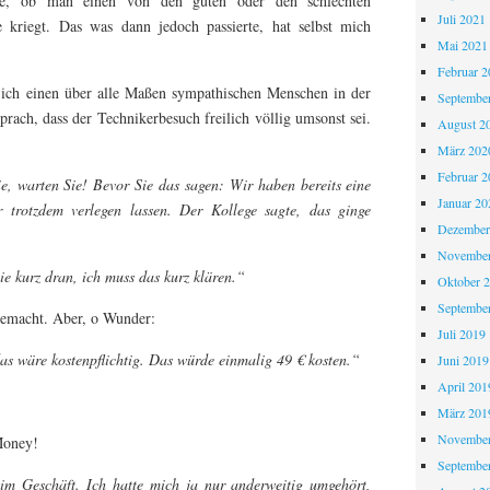
ie, ob man einen von den guten oder den schlechten
Juli 2021
e kriegt. Das was dann jedoch passierte, hat selbst mich
Mai 2021
Februar 2
e ich einen über alle Maßen sympathischen Menschen in der
Septembe
prach, dass der Technikerbesuch freilich völlig umsonst sei.
August 2
März 202
Februar 2
e, warten Sie! Bevor Sie das sagen: Wir haben bereits eine
Januar 20
 trotzdem verlegen lassen. Der Kollege sagte, das ginge
Dezember
November
ie kurz dran, ich muss das kurz klären.“
Oktober 
Septembe
 gemacht. Aber, o Wunder:
Juli 2019
as wäre kostenpflichtig. Das würde einmalig 49 € kosten.“
Juni 2019
April 201
März 201
November
Money!
Septembe
m Geschäft. Ich hatte mich ja nur anderweitig umgehört,