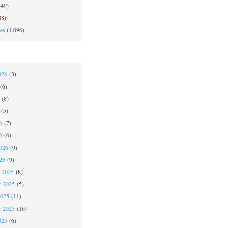
49)
8)
es
(1.096)
026
(3)
(6)
(8)
(5)
6
(7)
6
(6)
026
(9)
26
(9)
 2025
(8)
 2025
(5)
2025
(11)
r 2025
(16)
025
(6)