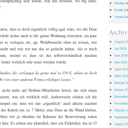
kostenpflichtig sein würde, war uns bewusst. No big Deal:
Medien
(4
!
Politik
(18
Vermischt
lären, dass es doch eigentlich völlig egal wäre, wo die Dose
Archiv
rde sicher auch so die ganze Wohnung erreichen, ein paar
August 2
er so verlegen, etc. pp. Wohlbemerkt ohne zu wissen, wie
Juli 2026
sieht und wie wir uns das so gedacht haben. Als er mich
nte, meinte er, dass sie das selbstverständlich machen
Juni 2026
r leider wirklich sehr teuer werden würde:
Mai 2026
April 202
hniker, die verlangen da gerne mal so 150 €, sehen sie doch
März 202
icht von einer anderen Firma erledigen lassen.“
Februar 2
Januar 20
h nicht mehr auf Hotline-Mitarbeiter hören, die sich einen
Dezember
sieren, was ich wirklich will. Andererseits schätze ich die
simpel ein, dass wir das „eigentlich“ auch alleine machen
November
 des Kabels um ca. 7 Meter, eine Dose an die Wand kleben,
Oktober 
ollten wir ja ohnehin im Rahmen der Renovierung schon
Septembe
n hier. Es schien mir plausibel, dass ein Elektriker das in 15
August 2