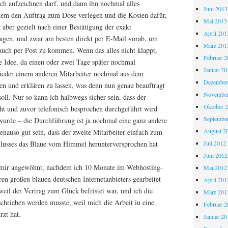
ch aufzeichnen darf, und dann ihn nochmal alles
Juni 2013
llem den Auftrag zum Dose verlegen und die Kosten dafür,
Mai 2013
r aber gezielt nach einer Bestätigung der exakt
April 201
ragen, und zwar am besten direkt per E-Mail vorab, um
März 201
 auch per Post zu kommen. Wenn das alles nicht klappt,
Februar 2
e Idee, da einen oder zwei Tage später nochmal
Januar 20
ieder einem anderen Mitarbeiter nochmal aus dem
Dezember
en und erklären zu lassen, was denn nun genau beauftragt
November
oll. Nur so kann ich halbwegs sicher sein, dass der
Oktober 
t und zuvor telefonisch besprochen durchgeführt wird
Septembe
wurde – die Durchführung ist ja nochmal eine ganz andere
August 2
enauso gut sein, dass der zweite Mitarbeiter einfach zum
Juli 2012
hlusses das Blaue vom Himmel herunterversprochen hat
Juni 2012
h mir angewöhnt, nachdem ich 10 Monate im Webhosting-
Mai 2012
en großen blauen deutschen Internetanbieters gearbeitet
April 201
eil der Vertrag zum Glück befristet war, und ich die
März 201
schrieben werden musste, weil mich die Arbeit in eine
Februar 2
rzt hat.
Januar 20