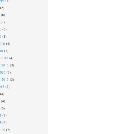
016
(4)
(2)
(6)
(7)
6
(6)
6
(1)
016
(4)
16
(3)
 2015
(4)
 2015
(3)
2015
(3)
r 2015
(3)
015
(7)
(4)
(4)
(6)
5
(4)
5
(6)
015
(7)