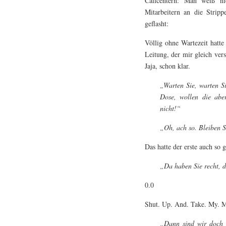
Callcentern: Man weiß n
Mitarbeitern an die Stripp
geflasht:
Völlig ohne Wartezeit hatt
Leitung, der mir gleich vers
Jaja, schon klar.
„Warten Sie, warten Si
Dose, wollen die aber
nicht!“
„Oh, ach so. Bleiben S
Das hatte der erste auch so
„Da haben Sie recht, d
0.0
Shut. Up. And. Take. My. 
„Dann sind wir doch i