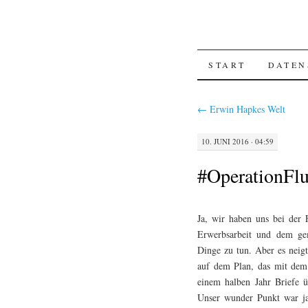
SKIP
START
DATEN
TO
←
Erwin Hapkes Welt
CONTENT
10. JUNI 2016 · 04:59
#OperationFlu
Ja, wir haben uns bei der 
Erwerbsarbeit und dem gem
Dinge zu tun. Aber es neig
auf dem Plan, das mit dem s
einem halben Jahr Briefe 
Unser wunder Punkt war ja