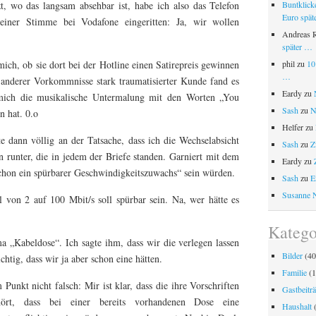
t, wo das langsam absehbar ist, habe ich also das Telefon
Buntklick
Euro spät
einer Stimme bei Vodafone eingeritten: Ja, wir wollen
Andreas 
später …
mich, ob sie dort bei der Hotline einen Satirepreis gewinnen
phil
zu
10
…
 anderer Vorkommnisse stark traumatisierter Kunde fand es
Eardy
zu
s mich die musikalische Untermalung mit den Worten „You
Sash
zu
N
n hat. 0.o
Helfer
zu
lte dann völlig an der Tatsache, dass ich die Wechselabsicht
Sash
zu
Z
en runter, die in jedem der Briefe standen. Garniert mit dem
Eardy
zu
chon ein spürbarer Geschwindigkeitszuwachs“ sein würden.
Sash
zu
E
Susanne 
 von 2 auf 100 Mbit/s soll spürbar sein. Na, wer hätte es
Katego
 „Kabeldose“. Ich sagte ihm, dass wir die verlegen lassen
Bilder
(40
chtig, dass wir ja aber schon eine hätten.
Familie
(1
Punkt nicht falsch: Mir ist klar, dass die ihre Vorschriften
Gastbeitr
ört, dass bei einer bereits vorhandenen Dose eine
Haushalt
(