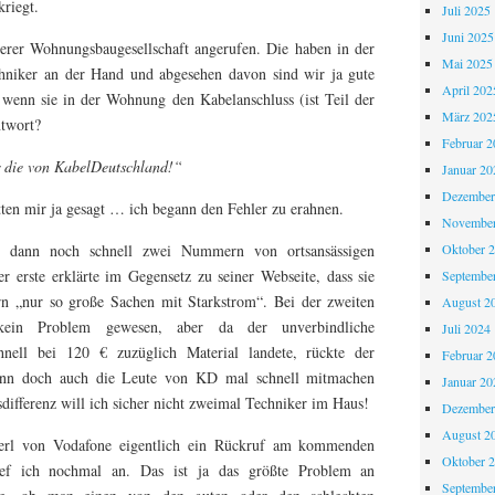
kriegt.
Juli 2025
Juni 2025
serer Wohnungsbaugesellschaft angerufen. Die haben in der
Mai 2025
hniker an der Hand und abgesehen davon sind wir ja gute
April 202
, wenn sie in der Wohnung den Kabelanschluss (ist Teil der
März 202
ntwort?
Februar 2
 die von KabelDeutschland!“
Januar 20
Dezember
ten mir ja gesagt … ich begann den Fehler zu erahnen.
November
Oktober 
ir dann noch schnell zwei Nummern von ortsansässigen
er erste erklärte im Gegensetz zu seiner Webseite, dass sie
Septembe
n „nur so große Sachen mit Starkstrom“. Bei der zweiten
August 2
ein Problem gewesen, aber da der unverbindliche
Juli 2024
hnell bei 120 € zuzüglich Material landete, rückte der
Februar 2
ann doch auch die Leute von KD mal schnell mitmachen
Januar 20
differenz will ich sicher nicht zweimal Techniker im Haus!
Dezember
August 2
rl von Vodafone eigentlich ein Rückruf am kommenden
Oktober 
ief ich nochmal an. Das ist ja das größte Problem an
Septembe