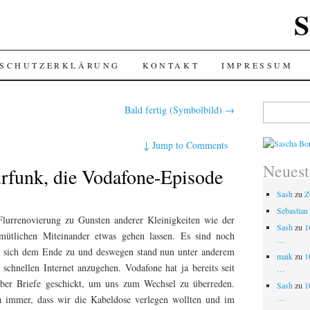
S
SCHUTZERKLÄRUNG
KONTAKT
IMPRESSUM
Suchen
Bald fertig (Symbolbild)
→
nach:
↓
Jump to Comments
Neues
rfunk, die Vodafone-Episode
Sash
zu
Z
Sebastian
Flurrenovierung zu Gunsten anderer Kleinigkeiten wie der
Sash
zu
1
ütlichen Miteinander etwas gehen lassen. Es sind noch
…
t sich dem Ende zu und deswegen stand nun unter anderem
maik
zu
1
chnellen Internet anzugehen. Vodafone hat ja bereits seit
…
über Briefe geschickt, um uns zum Wechsel zu überreden.
Sash
zu
1
…
 immer, dass wir die Kabeldose verlegen wollten und im