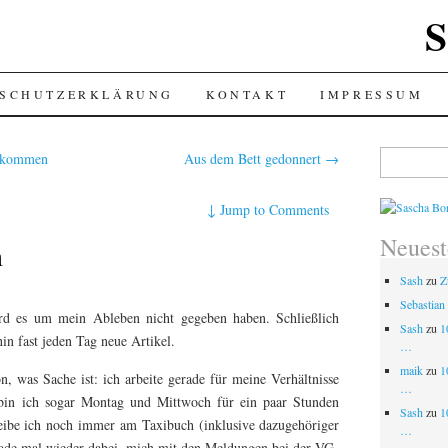
S
SCHUTZERKLÄRUNG
KONTAKT
IMPRESSUM
Suchen
ekommen
Aus dem Bett gedonnert
→
nach:
↓
Jump to Comments
Neues
n
Sash
zu
Z
Sebastian
ird es um mein Ableben nicht gegeben haben. Schließlich
Sash
zu
1
in fast jeden Tag neue Artikel.
…
maik
zu
1
n, was Sache ist: ich arbeite gerade für meine Verhältnisse
…
 bin ich sogar Montag und Mittwoch für ein paar Stunden
Sash
zu
1
eibe ich noch immer am Taxibuch (inklusive dazugehöriger
…
ade mal wieder dabei, mich mit den Meldungen bei der VG-