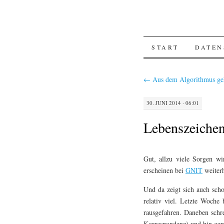
SKIP
START
DATEN
TO
←
Aus dem Algorithmus g
CONTENT
30. JUNI 2014 · 06:01
Lebenszeiche
Gut, allzu viele Sorgen w
erscheinen bei
GNIT
weiterh
Und da zeigt sich auch scho
relativ viel. Letzte Woche
rausgefahren. Daneben schr
Korrespondenz) und bin ger