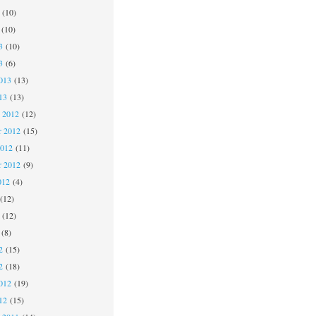
(10)
(10)
3
(10)
3
(6)
013
(13)
13
(13)
 2012
(12)
 2012
(15)
2012
(11)
r 2012
(9)
012
(4)
(12)
(12)
(8)
2
(15)
2
(18)
012
(19)
12
(15)