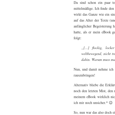
Da sind schon ein paar to
mittelmäßige. Ich finde den 
wirkt das Ganze wie ein sin
auf das Alter der Texte (un
anfänglicher Begeisterung h
hatte, als er mein eBook g
folgt:
„[…] flockig, locker
weltbewegend, nicht tr
dahin. Warum muss ma
Nun, und damit nehme ich St
rauszubringen!
Alternativ bliebe die Erklä
noch den letzten Mist, den
meinem eBook wirklich nic
ich mir noch unsicher.* 😉
So, nun war das also doch e