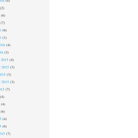
016
(4)
(2)
(6)
(7)
6
(6)
6
(1)
016
(4)
16
(3)
 2015
(4)
 2015
(3)
2015
(3)
r 2015
(3)
015
(7)
(4)
(4)
(6)
5
(4)
5
(6)
015
(7)