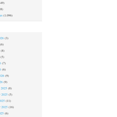
49)
8)
es
(1.096)
026
(3)
(6)
(8)
(5)
6
(7)
6
(6)
026
(9)
26
(9)
 2025
(8)
 2025
(5)
2025
(11)
r 2025
(16)
025
(6)