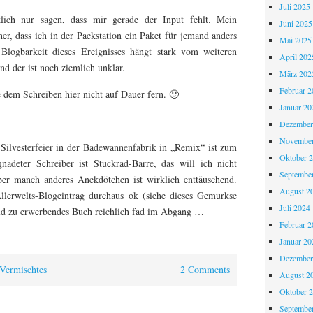
Juli 2025
klich nur sagen, dass mir gerade der Input fehlt. Mein
Juni 2025
her, dass ich in der Packstation ein Paket für jemand anders
Mai 2025
Blogbarkeit dieses Ereignisses hängt stark vom weiteren
April 202
nd der ist noch ziemlich unklar.
März 202
Februar 2
e dem Schreiben hier nicht auf Dauer fern. 🙂
Januar 20
Dezember
November
Silvesterfeier in der Badewannenfabrik in „Remix“ ist zum
Oktober 
gnadeter Schreiber ist Stuckrad-Barre, das will ich nicht
Septembe
ber manch anderes Anekdötchen ist wirklich enttäuschend.
August 2
llerwelts-Blogeintrag durchaus ok (siehe dieses Gemurkse
Juli 2024
eld zu erwerbendes Buch reichlich fad im Abgang …
Februar 2
Januar 20
Dezember
Vermischtes
2 Comments
August 2
Oktober 
Septembe