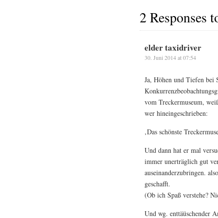
2 Responses 
elder taxidriver
30. Juni 2014 at 07:54
Ja, Höhen und Tiefen bei 
Konkurrenzbeobachtungsgr
vom Treckermuseum, weiß d
wer hineingeschrieben:
‚Das schönste Treckermus
Und dann hat er mal versu
immer unerträglich gut ve
auseinanderzubringen. also 
geschafft.
(Ob ich Spaß verstehe? Nic
Und wg. enttäüschender A