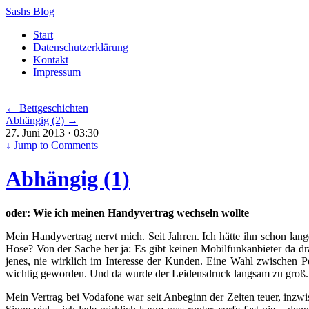
Sashs Blog
Skip
Start
to
Datenschutzerklärung
content
Kontakt
Impressum
←
Bettgeschichten
Abhängig (2)
→
27. Juni 2013 · 03:30
↓
Jump to Comments
Abhängig (1)
oder: Wie ich meinen Handyvertrag wechseln wollte
Mein Handyvertrag nervt mich. Seit Jahren. Ich hätte ihn schon lang
Hose? Von der Sache her ja: Es gibt keinen Mobilfunkanbieter da drau
jenes, nie wirklich im Interesse der Kunden. Eine Wahl zwischen P
wichtig geworden. Und da wurde der Leidensdruck langsam zu groß.
Mein Vertrag bei Vodafone war seit Anbeginn der Zeiten teuer, inzwi