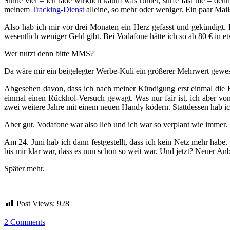
Sinne viel – ich lade wirklich kaum was runter, surfe fast nie – de
meinem
Tracking-Dienst
alleine, so mehr oder weniger. Ein paar Mail
Also hab ich mir vor drei Monaten ein Herz gefasst und gekündigt. 
wesentlich weniger Geld gibt. Bei Vodafone hätte ich so ab 80 € in
Wer nutzt denn bitte MMS?
Da wäre mir ein beigelegter Werbe-Kuli ein größerer Mehrwert gewe
Abgesehen davon, dass ich nach meiner Kündigung erst einmal die F
einmal einen Rückhol-Versuch gewagt. Was nur fair ist, ich aber von
zwei weitere Jahre mit einem neuen Handy ködern. Stattdessen hab i
Aber gut. Vodafone war also lieb und ich war so verplant wie imme
Am 24. Juni hab ich dann festgestellt, dass ich kein Netz mehr habe.
bis mir klar war, dass es nun schon so weit war. Und jetzt? Neuer
Später mehr.
Post Views:
928
2 Comments