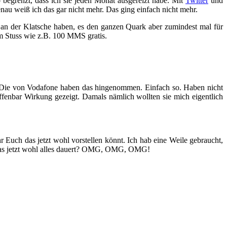
o begrenzt, dass ich sie jeden Monat ausgereizt habe. Mit
Twitter
und
nau weiß ich das gar nicht mehr. Das ging einfach nicht mehr.
n an der Klatsche haben, es den ganzen Quark aber zumindest mal für
em Stuss wie z.B. 100 MMS gratis.
e: Die von Vodafone haben das hingenommen. Einfach so. Haben nicht
offenbar Wirkung gezeigt. Damals nämlich wollten sie mich eigentlich
r Euch das jetzt wohl vorstellen könnt. Ich hab eine Weile gebraucht,
 das jetzt wohl alles dauert? OMG, OMG, OMG!