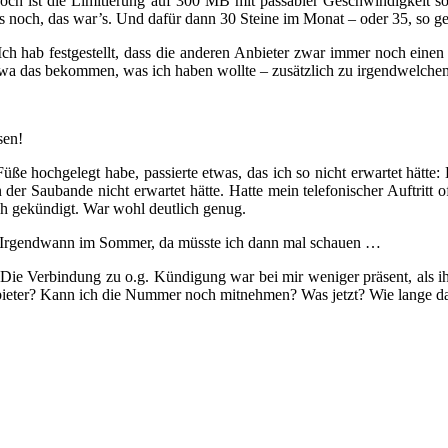
nnoch ist die Limitierung auf 300 MB mit passabler Geschwindigkeit s
s noch, das war’s. Und dafür dann 30 Steine im Monat – oder 35, so ge
Ich hab festgestellt, dass die anderen Anbieter zwar immer noch eine
 etwa das bekommen, was ich haben wollte – zusätzlich zu irgendwelch
sen!
üße hochgelegt habe, passierte etwas, das ich so nicht erwartet hätt
 der Saubande nicht erwartet hätte. Hatte mein telefonischer Auftritt 
ch gekündigt. War wohl deutlich genug.
r. Irgendwann im Sommer, da müsste ich dann mal schauen …
 Die Verbindung zu o.g. Kündigung war bei mir weniger präsent, als ih
 Anbieter? Kann ich die Nummer noch mitnehmen? Was jetzt? Wie lange