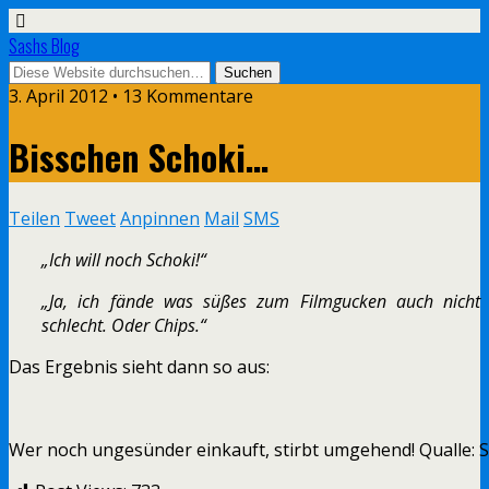
Sashs Blog
3. April 2012 • 13 Kommentare
Bisschen Schoki…
Teilen
Tweet
Anpinnen
Mail
SMS
„Ich will noch Schoki!“
„Ja, ich fände was süßes zum Filmgucken auch nicht
schlecht. Oder Chips.“
Das Ergebnis sieht dann so aus:
Wer noch ungesünder einkauft, stirbt umgehend! Qualle: 