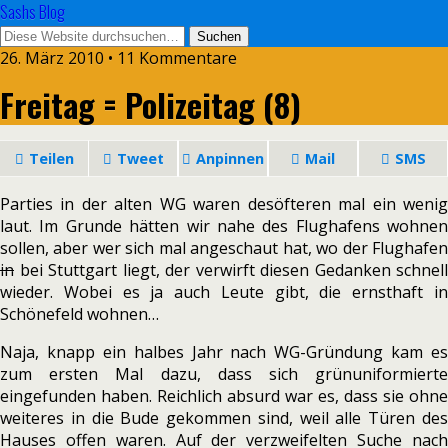
Sashs Blog
26. März 2010 • 11 Kommentare
Freitag = Polizeitag (8)
Teilen
Tweet
Anpinnen
Mail
SMS
Parties in der alten WG waren desöfteren mal ein wenig
laut. Im Grunde hätten wir nahe des Flughafens wohnen
sollen, aber wer sich mal angeschaut hat, wo der Flughafen
in
bei Stuttgart liegt, der verwirft diesen Gedanken schnell
wieder. Wobei es ja auch Leute gibt, die ernsthaft in
Schönefeld wohnen…
Naja, knapp ein halbes Jahr nach WG-Gründung kam es
zum ersten Mal dazu, dass sich grünuniformierte
eingefunden haben. Reichlich absurd war es, dass sie ohne
weiteres in die Bude gekommen sind, weil alle Türen des
Hauses offen waren. Auf der verzweifelten Suche nach