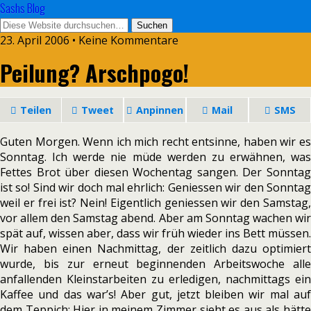
Sashs Blog
23. April 2006 • Keine Kommentare
Peilung? Arschpogo!
Teilen
Tweet
Anpinnen
Mail
SMS
Guten Morgen. Wenn ich mich recht entsinne, haben wir es
Sonntag. Ich werde nie müde werden zu erwähnen, was
Fettes Brot über diesen Wochentag sangen. Der Sonntag
ist so! Sind wir doch mal ehrlich: Geniessen wir den Sonntag
weil er frei ist? Nein! Eigentlich geniessen wir den Samstag,
vor allem den Samstag abend. Aber am Sonntag wachen wir
spät auf, wissen aber, dass wir früh wieder ins Bett müssen.
Wir haben einen Nachmittag, der zeitlich dazu optimiert
wurde, bis zur erneut beginnenden Arbeitswoche alle
anfallenden Kleinstarbeiten zu erledigen, nachmittags ein
Kaffee und das war’s! Aber gut, jetzt bleiben wir mal auf
dem Teppich: Hier in meinem Zimmer sieht es aus als hätte