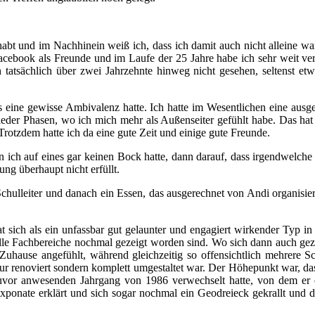
abt und im Nachhinein weiß ich, dass ich damit auch nicht alleine wa
acebook als Freunde und im Laufe der 25 Jahre habe ich sehr weit ver
tatsächlich über zwei Jahrzehnte hinweg nicht gesehen, seltenst etw
s eine gewisse Ambivalenz hatte. Ich hatte im Wesentlichen eine ausg
eder Phasen, wo ich mich mehr als Außenseiter gefühlt habe. Das ha
Trotzdem hatte ich da eine gute Zeit und einige gute Freunde.
 ich auf eines gar keinen Bock hatte, dann darauf, dass irgendwelche 
ung überhaupt nicht erfüllt.
hulleiter und danach ein Essen, das ausgerechnet von Andi organisie
t sich als ein unfassbar gut gelaunter und engagiert wirkender Typ in
lle Fachbereiche nochmal gezeigt worden sind. Wo sich dann auch gezei
 Zuhause angefühlt, während gleichzeitig so offensichtlich mehrere 
ur renoviert sondern komplett umgestaltet war. Der Höhepunkt war, das
z zuvor anwesenden Jahrgang von 1986 verwechselt hatte, von dem e
xponate erklärt und sich sogar nochmal ein Geodreieck gekrallt und die