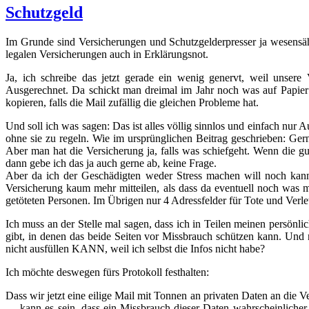
Schutzgeld
Im Grunde sind Versicherungen und Schutzgelderpresser ja wesensäh
legalen Versicherungen auch in Erklärungsnot.
Ja, ich schreibe das jetzt gerade ein wenig genervt, weil unser
Ausgerechnet. Da schickt man dreimal im Jahr noch was auf Papier 
kopieren, falls die Mail zufällig die gleichen Probleme hat.
Und soll ich was sagen: Das ist alles völlig sinnlos und einfach nur A
ohne sie zu regeln. Wie im ursprünglichen Beitrag geschrieben: Ger
Aber man hat die Versicherung ja, falls was schiefgeht. Wenn die g
dann gebe ich das ja auch gerne ab, keine Frage.
Aber da ich der Geschädigten weder Stress machen will noch kann, 
Versicherung kaum mehr mitteilen, als dass da eventuell noch was m
getöteten Personen. Im Übrigen nur 4 Adressfelder für Tote und Verlet
Ich muss an der Stelle mal sagen, dass ich in Teilen meinen persönli
gibt, in denen das beide Seiten vor Missbrauch schützen kann. Und 
nicht ausfüllen KANN, weil ich selbst die Infos nicht habe?
Ich möchte deswegen fürs Protokoll festhalten:
Dass wir jetzt eine eilige Mail mit Tonnen an privaten Daten an die V
… kann es sein, dass ein Missbrauch dieser Daten wahrscheinlicher i