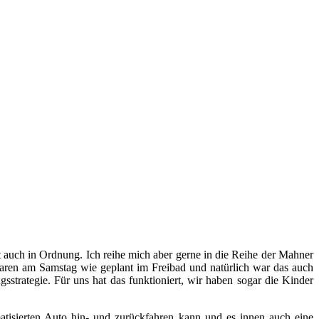
st auch in Ordnung. Ich reihe mich aber gerne in die Reihe der Mahner
r waren am Samstag wie geplant im Freibad und natürlich war das auch
sstrategie. Für uns hat das funktioniert, wir haben sogar die Kinder
tisierten Auto hin- und zurückfahren kann und es innen auch eine