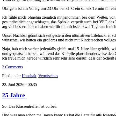
Übrigens ist am Vortag um 23 Uhr bei 31°C ein scheiß Termin für eine
Ich fühle mich ohnehin ziemlich mitgenommen bei dem Wetter, von 
gesundheitlich angeschlagen, das Spätzle verpeilt auch bei 35°C das
arg viel bessere Ideen haben wir für die nächsten zwei Tage auch nich
Unser Nachbar gönnt sich seit gestern den ultimativen Lifehack, er sc
wünschte, wir hätten ein größeres und nicht mit Kindersachen vollges
Naja, hab mich vorher jedenfalls gleich mal 15 Jahre älter gefühlt
und gequatscht haben, während das Knöpfle planschenderweise den Ga
ich freue mich gerade wirklich sehr sehr sehr darauf, dass der Schei
2 Comments
Filed under
Haushalt
,
Vermischtes
22. Juni 2026 · 00:35
25 Jahre
So. Das Klassentreffen ist vorbei.
Und was man schon mal sagen kann: Es hat die Latte für alle folgend