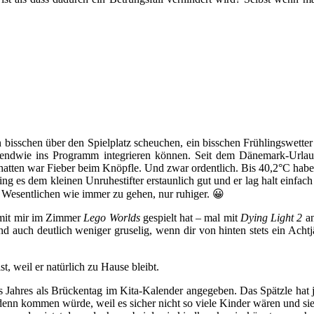
ein bisschen über den Spielplatz scheuchen, ein bisschen Frühlingswett
 irgendwie ins Programm integrieren können. Seit dem Dänemark-Urla
 hatten war Fieber beim Knöpfle. Und zwar ordentlich. Bis 40,2°C hab
ing es dem kleinen Unruhestifter erstaunlich gut und er lag halt einfac
m Wesentlichen wie immer zu gehen, nur ruhiger. 😀
 mit mir im Zimmer
Lego Worlds
gespielt hat – mal mit
Dying Light 2
an
sind auch deutlich weniger gruselig, wenn dir von hinten stets ein Ac
t, weil er natürlich zu Hause bleibt.
Jahres als Brückentag im Kita-Kalender angegeben. Das Spätzle hat ja
denn kommen würde, weil es sicher nicht so viele Kinder wären und si