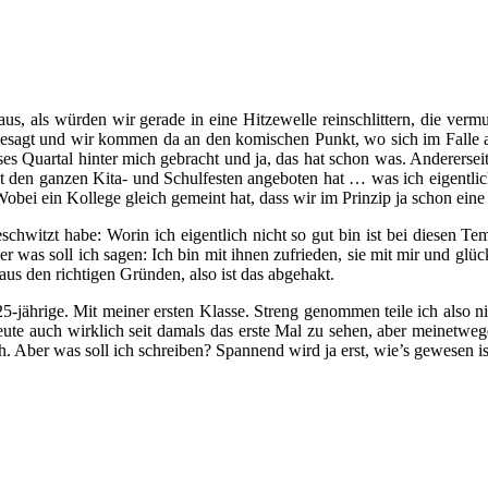
s, als würden wir gerade in eine Hitzewelle reinschlittern, die vermut
sagt und wir kommen da an den komischen Punkt, wo sich im Falle aku
ses Quartal hinter mich gebracht und ja, das hat schon was. Anderersei
t den ganzen Kita- und Schulfesten angeboten hat … was ich eigentlich 
obei ein Kollege gleich gemeint hat, dass wir im Prinzip ja schon ein
hwitzt habe: Worin ich eigentlich nicht so gut bin ist bei diesen T
er was soll ich sagen: Ich bin mit ihnen zufrieden, sie mit mir und gl
aus den richtigen Gründen, also ist das abgehakt.
5-jährige. Mit meiner ersten Klasse. Streng genommen teile ich also n
 Leute auch wirklich seit damals das erste Mal zu sehen, aber meinetwe
h. Aber was soll ich schreiben? Spannend wird ja erst, wie’s gewesen is