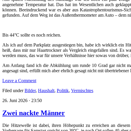
angenehme Temperatur hat. Das hat im Wesentlichen auch geklappt
können. Beeindruckend war es aber aus Katastrophentourismus-Sich
gefunden. Auf dem Weg ist das Außenthermometer am Auto – dem nicht
Bis 44°C sollte es noch reichen.
Als ich auf dem Parkplatz ausgestiegen bin, habe ich wirklich ein H
heiß, dass mir nur Haartrockner als Vergleich eingefallen sind. Es
werden muss, das war für unsere Verhältnisse hier sowas von drüber, i
Am Anfang fand ich die Abkühlung um runde 10 Grad gar nicht mal
angesagt sind, erfüllt mich aber ehrlich gesagt nicht mit übertriebener
Leave a Comment
Filed under
Bilder
,
Haushalt
,
Politik
,
Vermischtes
26. Juni 2026 · 23:50
Zwei nackte Männer
Die Hitzewelle ist dabei, ihren Höhepunkt zu erreichen an diesem
Vorhersage für Samstag spricht von 39°C, je nach Ort sollen 40 aber