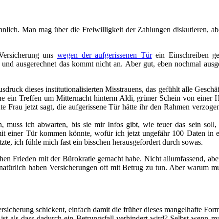
nlich. Man mag über die Freiwilligkeit der Zahlungen diskutieren, a
e Versicherung uns
wegen der aufgerissenen Tür
ein Einschreiben ge
und ausgerechnet das kommt nicht an. Aber gut, eben nochmal ausgef
usdruck dieses institutionalisierten Misstrauens, das gefühlt alle Gesch
ne ein Treffen um Mitternacht hinterm Aldi, grüner Schein von einer 
ute Frau jetzt sagt, die aufgerissene Tür hätte ihr den Rahmen verzo
muss ich abwarten, bis sie mir Infos gibt, wie teuer das sein soll, 
it einer Tür kommen könnte, wofür ich jetzt ungefähr 100 Daten in e
zte, ich fühle mich fast ein bisschen herausgefordert durch sowas.
chen Frieden mit der Bürokratie gemacht habe. Nicht allumfassend, aber 
natürlich haben Versicherungen oft mit Betrug zu tun. Aber warum mus
ersicherung schickent, einfach damit die früher dieses mangelhafte Form
st als dass dadurch ein Betrungsfall verhindert wird? Selbst wenn man 