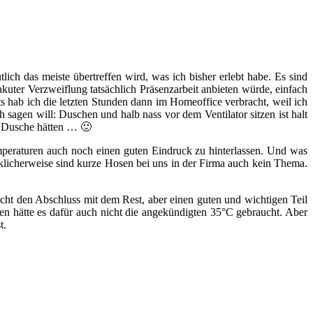
lich das meiste übertreffen wird, was ich bisher erlebt habe. Es sind
ter Verzweiflung tatsächlich Präsenzarbeit anbieten würde, einfach
ts hab ich die letzten Stunden dann im Homeoffice verbracht, weil ich
sagen will: Duschen und halb nass vor dem Ventilator sitzen ist halt
e Dusche hätten … 🙂
emperaturen auch noch einen guten Eindruck zu hinterlassen. Und was
ücklicherweise sind kurze Hosen bei uns in der Firma auch kein Thema.
icht den Abschluss mit dem Rest, aber einen guten und wichtigen Teil
gen hätte es dafür auch nicht die angekündigten 35°C gebraucht. Aber
t.