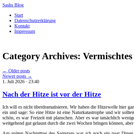
Sashs Blog
Skip
Start
to
Datenschutzerklärung
content
Kontakt
Impressum
Category Archives:
Vermischtes
←
Older posts
Newer posts
→
1. Juli 2026 · 23:40
Nach der Hitze ist vor der Hitze
Ich will es nicht überdramatisieren. Wir haben die Hitzewelle hier g
ein und sage: So eine Hitze ist eine Naturkatastrophe und wir sollt
schön, es war Freizeit mit planschen. Aber es war tatsächlich wenig
weitgehend gut gelaunt durch die zwei Wochen bringen können, aber 
Am späten Nachmittag des Samstags war ich noch ein paar Dinge b