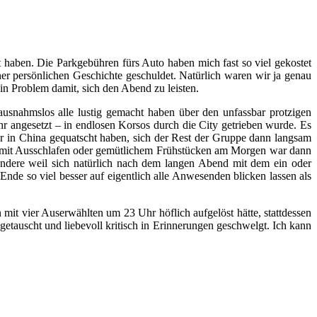
lt haben. Die Parkgebühren fürs Auto haben mich fast so viel gekostet
ner persönlichen Geschichte geschuldet. Natürlich waren wir ja genau
in Problem damit, sich den Abend zu leisten.
ausnahmslos alle lustig gemacht haben über den unfassbar protzigen
hr angesetzt – in endlosen Korsos durch die City getrieben wurde. Es
r in China gequatscht haben, sich der Rest der Gruppe dann langsam
nd mit Ausschlafen oder gemütlichem Frühstücken am Morgen war dann
sondere weil sich natürlich nach dem langen Abend mit dem ein oder
nde so viel besser auf eigentlich alle Anwesenden blicken lassen als
t vier Auserwählten um 23 Uhr höflich aufgelöst hätte, stattdessen
tauscht und liebevoll kritisch in Erinnerungen geschwelgt. Ich kann