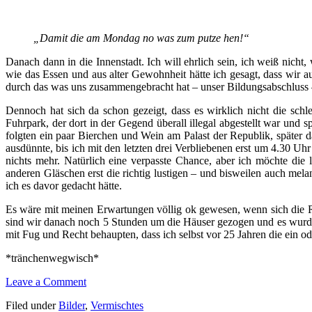
„Damit die am Mondag no was zum putze hen!“
Danach dann in die Innenstadt. Ich will ehrlich sein, ich weiß nicht
wie das Essen und aus alter Gewohnheit hätte ich gesagt, dass wir a
durch das was uns zusammengebracht hat – unser Bildungsabschluss – e
Dennoch hat sich da schon gezeigt, dass es wirklich nicht die sch
Fuhrpark, der dort in der Gegend überall illegal abgestellt war und
folgten ein paar Bierchen und Wein am Palast der Republik, später
ausdünnte, bis ich mit den letzten drei Verbliebenen erst um 4.30
nichts mehr. Natürlich eine verpasste Chance, aber ich möchte die
anderen Gläschen erst die richtig lustigen – und bisweilen auch mel
ich es davor gedacht hätte.
Es wäre mit meinen Erwartungen völlig ok gewesen, wenn sich die R
sind wir danach noch 5 Stunden um die Häuser gezogen und es wurden
mit Fug und Recht behaupten, dass ich selbst vor 25 Jahren die ein oder
*tränchenwegwisch*
Leave a Comment
Filed under
Bilder
,
Vermischtes