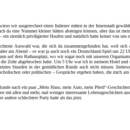
, wieso wir ausgerechnet einen Italiener mitten in der Innenstadt gewäh
uch da eine Nummer kleiner hätten absteigen können, aber das ist mei
in ziemlich priviligierter Haufen und natürlich hatte keiner von uns e
lechteste Auswahl war, die sich da zusammengefunden hat, weil sich 
 später am Abend – es war ja auch noch ein Deutschland-Spiel um 22 U
 dann auf dem Rathausplatz, wo wir sogar noch mit unserem Organisato
 Uhr die Zelte abgebrochen habe. Um 5 Uhr war ich in meinem Hotel u
 letzten Stunden in der gemütlichen Runde auch nicht missen. Insbe
ancholischen oder politischen – Gespräche ergeben haben, die mich am E
unde nach ein paar „Mein Haus, mein Auto, mein Pferd“-Geschichten mi
 mit allen mal mehr, mal weniger interessante Lebensgeschichten ausge
 andere schlechtere Party hatte als das jetzt.