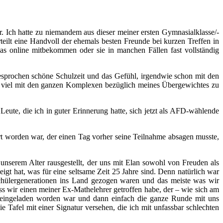
r. Ich hatte zu niemandem aus dieser meiner ersten Gymnasialklasse/-
teilt eine Handvoll der ehemals besten Freunde bei kurzen Treffen in
as online mitbekommen oder sie in manchen Fällen fast vollständig
esprochen schöne Schulzeit und das Gefühl, irgendwie schon mit den
t viel mit den ganzen Komplexen bezüglich meines Übergewichtes zu
Leute, die ich in guter Erinnerung hatte, sich jetzt als AFD-wählende
rt worden war, der einen Tag vorher seine Teilnahme absagen musste,
 unserem Alter rausgestellt, der uns mit Elan sowohl von Freuden als
gt hat, was für eine seltsame Zeit 25 Jahre sind. Denn natürlich war
Schülergenerationen ins Land gezogen waren und das meiste was wir
s wir einen meiner Ex-Mathelehrer getroffen habe, der – wie sich am
r eingeladen worden war und dann einfach die ganze Runde mit uns
 Tafel mit einer Signatur versehen, die ich mit unfassbar schlechten