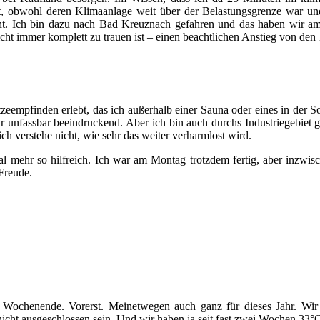
, obwohl deren Klimaanlage weit über der Belastungsgrenze war und
t. Ich bin dazu nach Bad Kreuznach gefahren und das haben wir am 
 immer komplett zu trauen ist – einen beachtlichen Anstieg von den 1
itzeempfinden erlebt, das ich außerhalb einer Sauna oder eines in de
 war unfassbar beeindruckend. Aber ich bin auch durchs Industriegebi
ch verstehe nicht, wie sehr das weiter verharmlost wird.
 mehr so hilfreich. Ich war am Montag trotzdem fertig, aber inzwis
 Freude.
 Wochenende. Vorerst. Meinetwegen auch ganz für dieses Jahr. Wir 
 nicht ausgeschlossen sein. Und wir haben ja seit fast zwei Wochen 33