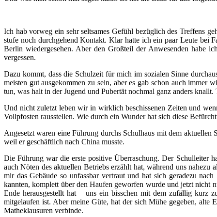
Ich hab vorweg ein sehr seltsames Gefühl bezüglich des Treffens geh
stufe noch durchgehend Kontakt. Klar hatte ich ein paar Leute bei F
Berlin wiedergesehen. Aber den Großteil der Anwesenden habe ich 
vergessen.
Dazu kommt, dass die Schulzeit für mich im sozialen Sinne durchau
meisten gut ausgekommen zu sein, aber es gab schon auch immer wi
tun, was halt in der Jugend und Pubertät nochmal ganz anders knallt. 
Und nicht zuletzt leben wir in wirklich beschissenen Zeiten und wenn
Vollpfosten rausstellen. Wie durch ein Wunder hat sich diese Befürcht
Angesetzt waren eine Führung durchs Schulhaus mit dem aktuellen Sc
weil er geschäftlich nach China musste.
Die Führung war die erste positive Überraschung. Der Schulleiter ha
auch Nöten des aktuellen Betriebs erzählt hat, während uns nahezu a
mir das Gebäude so unfassbar vertraut und hat sich geradezu nach
kannten, komplett über den Haufen geworfen wurde und jetzt nicht n
Ende herausgestellt hat – uns ein bisschen mit dem zufällig kur
mitgelaufen ist. Aber meine Güte, hat der sich Mühe gegeben, alte E
Matheklausuren verbinde.