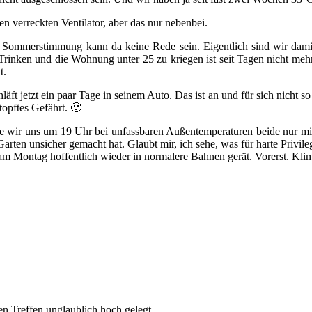
n verreckten Ventilator, aber das nur nebenbei.
Sommerstimmung kann da keine Rede sein. Eigentlich sind wir damit
 Trinken und die Wohnung unter 25 zu kriegen ist seit Tagen nicht me
t.
hläft jetzt ein paar Tage in seinem Auto. Das ist an und für sich nicht
topftes Gefährt. 🙂
, wie wir uns um 19 Uhr bei unfassbaren Außentemperaturen beide nur m
rten unsicher gemacht hat. Glaubt mir, ich sehe, was für harte Privil
ß am Montag hoffentlich wieder in normalere Bahnen gerät. Vorerst. Kl
en Treffen unglaublich hoch gelegt.