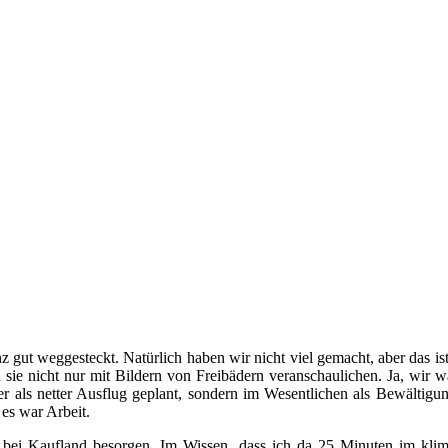
anz gut weggesteckt. Natürlich haben wir nicht viel gemacht, aber das i
en sie nicht nur mit Bildern von Freibädern veranschaulichen. Ja, wi
er als netter Ausflug geplant, sondern im Wesentlichen als Bewältigung
es war Arbeit.
ei Kaufland besorgen. Im Wissen, dass ich da 25 Minuten im klima