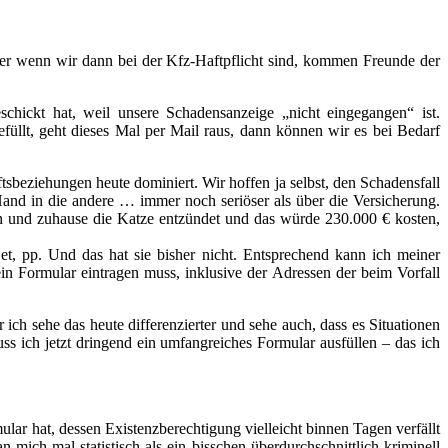
ber wenn wir dann bei der Kfz-Haftpflicht sind, kommen Freunde der
schickt hat, weil unsere Schadensanzeige „nicht eingegangen“ ist.
üllt, geht dieses Mal per Mail raus, dann können wir es bei Bedarf
äftsbeziehungen heute dominiert. Wir hoffen ja selbst, den Schadensfall
Hand in die andere … immer noch seriöser als über die Versicherung.
gen und zuhause die Katze entzündet und das würde 230.000 € kosten,
et, pp. Und das hat sie bisher nicht. Entsprechend kann ich meiner
in Formular eintragen muss, inklusive der Adressen der beim Vorfall
ich sehe das heute differenzierter und sehe auch, dass es Situationen
s ich jetzt dringend ein umfangreiches Formular ausfüllen – das ich
ular hat, dessen Existenzberechtigung vielleicht binnen Tagen verfällt
mich mal statistisch als ein bisschen überdurchschnittlich kriminell