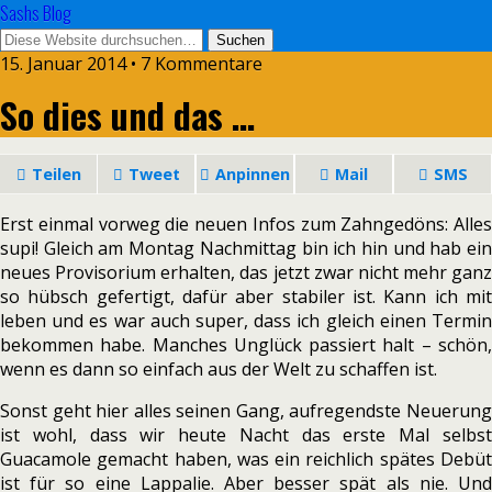
Sashs Blog
15. Januar 2014 • 7 Kommentare
So dies und das …
Teilen
Tweet
Anpinnen
Mail
SMS
Erst einmal vorweg die neuen Infos zum Zahngedöns: Alles
supi! Gleich am Montag Nachmittag bin ich hin und hab ein
neues Provisorium erhalten, das jetzt zwar nicht mehr ganz
so hübsch gefertigt, dafür aber stabiler ist. Kann ich mit
leben und es war auch super, dass ich gleich einen Termin
bekommen habe. Manches Unglück passiert halt – schön,
wenn es dann so einfach aus der Welt zu schaffen ist.
Sonst geht hier alles seinen Gang, aufregendste Neuerung
ist wohl, dass wir heute Nacht das erste Mal selbst
Guacamole gemacht haben, was ein reichlich spätes Debüt
ist für so eine Lappalie. Aber besser spät als nie. Und