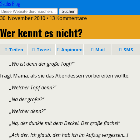
Sashs Blog
30. November 2010 • 13 Kommentare
Wer kennt es nicht?
Teilen
Tweet
Anpinnen
Mail
SMS
„Wo ist denn der große Topf?“
fragt Mama, als sie das Abendessen vorbereiten wollte.
„Welcher Topf denn?“
„Na der große?“
„Welcher denn?“
„Na, der dunkle mit dem Deckel. Der große flache!“
„Ach der. Ich glaub, den hab ich im Aufzug vergessen…!