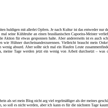
en huldigen mit allerlei Opfern. Je nach Kultur ist das entweder nur der
mal seine Kühltruhe an einen brasilianischen Capoeira-Meister verlie
ch die Aktion für etwas gesponnen halte. Aber andererseits ist es auch
en wie Hühner durcheinanderzurennen. Vielleicht braucht mein Onke
r ein wenig absurd. Aber sollte sich mal ein Haufen Leute zusammenfin
, meine Tage werden jetzt ein wenig von Arbeit durchsetzt – was
ein als sei mein Blog nicht arg viel regelmäßiger als der meines gesch
n, so soll es nicht werden, aber ich kann es für die nächsten Tage ka