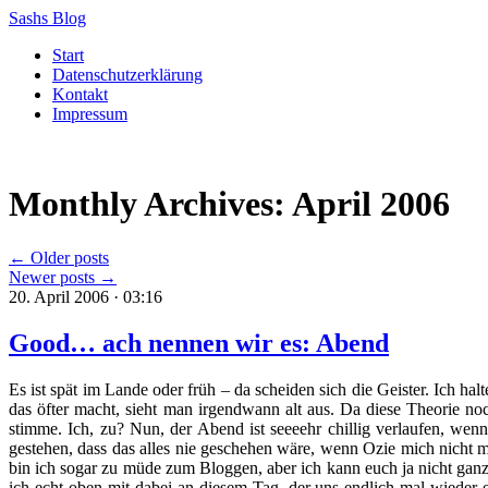
Sashs Blog
Skip
Start
to
Datenschutzerklärung
content
Kontakt
Impressum
Monthly Archives:
April 2006
←
Older posts
Newer posts
→
20. April 2006 · 03:16
Good… ach nennen wir es: Abend
Es ist spät im Lande oder früh – da scheiden sich die Geister. Ich h
das öfter macht, sieht man irgendwann alt aus. Da diese Theorie no
stimme. Ich, zu? Nun, der Abend ist seeeehr chillig verlaufen, wen
gestehen, dass das alles nie geschehen wäre, wenn Ozie mich nicht me
bin ich sogar zu müde zum Bloggen, aber ich kann euch ja nicht gan
ich echt oben mit dabei an diesem Tag, der uns endlich mal wieder 