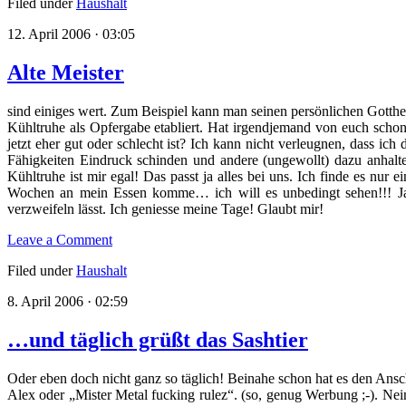
Filed under
Haushalt
12. April 2006 · 03:05
Alte Meister
sind einiges wert. Zum Beispiel kann man seinen persönlichen Gottheit
Kühltruhe als Opfergabe etabliert. Hat irgendjemand von euch schon 
jetzt eher gut oder schlecht ist? Ich kann nicht verleugnen, dass i
Fähigkeiten Eindruck schinden und andere (ungewollt) dazu anhalt
Kühltruhe ist mir egal! Das passt ja alles bei uns. Ich finde es nu
Wochen an mein Essen komme… ich will es unbedingt sehen!!! Ja
verzweifeln lässt. Ich geniesse meine Tage! Glaubt mir!
Leave a Comment
Filed under
Haushalt
8. April 2006 · 02:59
…und täglich grüßt das Sashtier
Oder eben doch nicht ganz so täglich! Beinahe schon hat es den Ansch
Alex oder „Mister Metal fucking rulez“. (so, genug Werbung ;-). Nei