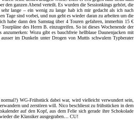
er den ganzen Abend verteilt. Es wurden die Sessionkings gehört, die
sehr lange – ein wenig zu lange hab ich mir gedacht als ich nach
ien Tage sind vorbei, und nun geht es wieder daran zu arbeiten um die
a, ich habe dann den Samstag über 4 Touren gefahren, immerhin 15 €
ie Tourpläne des Herrn B. einzugreifen. So ist dieses Wochenende der
 anzumerken: Wozu gibt es bauchfreie hellblaue Daunenjacken mit
 ausser im Dunkeln unter Drogen von Muttis schwulem Typberater
normal?) WG-Frühstück dabei war, wird vielleicht verwundert sein,
erwandern und zerstören will. Nico beschliesst zu frühstücken in dem
skalender auf den Kopf, aus dem Felie sich gerade ihre Schokolade
mal wieder die Klassiker ausgegraben… CU!