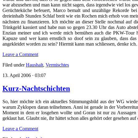
war abzusehen und man kann nicht sagen, dass irgendwie viel los gew
Gerüchteküche befeuert, Marco bemalt und unzählige Rekorde bei 
dreieinhalb Stunden Schlaf breit wie ein Rochen mich erhob von meine
nächsten zu finanzieren. Ich möchte an dieser Stelle nochmal auf 
Trinkgeld kassiert und habe nun so gegen 23.30 Uhr das Auto abstell
Enzian meiner und ich werde mich bemühen auch die PKW-Tour heu
Kapuze und wer kann ernstlich so doof sein zu glauben, dass d
angekleidet worden zu sein? Hiermit kann man schliessen, denke ic
Leave a Comment
Filed under
Haushalt
,
Vermischtes
13. April 2006 · 03:07
Kurz-Nachtschichten
So, hier möchte ich ein aktuelles Stimmungsbild aus der WG wiede
warum Zyklopen daran teilnehmen. Anni ist gerade in der Vorbereitun
Moment in dem er losgehen wollte und Goran ist nur zu Aussagen w
geklaut hat. Glaubt nie, ihr hättet schon alles gehört oder gesehen a
Leave a Comment