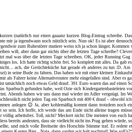
kurzen (natürlich nur einen gaaanz kurzen Blog-Eintrag schreibe. Das 
nnte mir ja irgendwann noch nützlich sein. Nun ok! Es ist aber dennoch
gendwie zum Ruhestörer mutiere weiss ich ja schon länger. Kommen wi
reiben will, aber dann gar nichts über die letzten Tage schreibe? Clever
etzt mal was über die letzten Tage schreiben. OK, jeder Running Gag
niges los. Ich hatte richtig schön frei. So komplett mit alles. Da gab
 nicht… ach, die Gerüchteküche hat gerade eh anderes zu tun :D. Am
funzt) in seine Bude zu fahren. Das haben wir mit einer kleinen Einkauf
t mir als Fahrer keine Alternativrouten mehr eingefallen sind. Aber es 
a ist tatsächlich noch etwas Geld drauf. 391 Euro waren das auf einen 
ch das Sparbuch gefunden habe, weil Ozie sich Kindergartenbasteleien
heint. Abends haben wir uns dann mal wieder im Adler vergnügt. Im Wese
chliesslich nicht jeden Tag ein Sparbuch mit 400 € drauf – obwohl 
mmen anlegen 😉 Ja, aber kohlemäßig kommt dann trotzdem noch einig
 so sein. Ich hoffe, ich werde das am Ende nicht alleine tragen müss
völlig arbeitsfrei. Toll, nicht? Meckert nicht: Die meisten von euch 
iess bereits andeuten, dass sie vielleicht nicht ins Prag gehen würde,
schellte, und mich volle Breitseite des Horschtis Stimme traf. Er red
 einem Kasten Bier. „Naja, dann saufen wir halt nochmal! Was soll’s