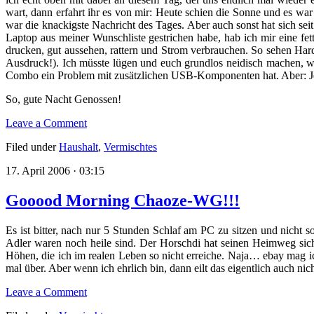
wart, dann erfahrt ihr es von mir: Heute schien die Sonne und es wa
war die knackigste Nachricht des Tages. Aber auch sonst hat sich seit 
Laptop aus meiner Wunschliste gestrichen habe, hab ich mir eine f
drucken, gut aussehen, rattern und Strom verbrauchen. So sehen Hard
Ausdruck!). Ich müsste lügen und euch grundlos neidisch machen, wen
Combo ein Problem mit zusätzlichen USB-Komponenten hat. Aber: Jetz
So, gute Nacht Genossen!
Leave a Comment
Filed under
Haushalt
,
Vermischtes
17. April 2006 · 03:15
Gooood Morning Chaoze-WG!!!
Es ist bitter, nach nur 5 Stunden Schlaf am PC zu sitzen und nicht s
Adler waren noch heile sind. Der Horschdi hat seinen Heimweg sicher
Höhen, die ich im realen Leben so nicht erreiche. Naja… ebay mag i
mal über. Aber wenn ich ehrlich bin, dann eilt das eigentlich auch n
Leave a Comment