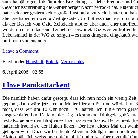
zum halbjährigen Jubiläum der Beziehung. Ja liebe Freunde und Ge
Geschichtsschreibung die Gablenberger Nacht zerrockt hat. Eigentlich
hatte ich aber gestern keine große Lust auf allzu viele Leute und h
aber sie haben ein wenig Zeit gekostet. Und Stress mache ich mir al
als der Besuch von Ozie. Zeitgleich gibt es aber auch eher unerfre
werden mehrere tausend Teilnehmer erwartet. Die werden hoffentlich
Lebensmittel in der WG zu sorgen – es muss dringend eingekauft we
hört noch voneinander!
Leave a Comment
Filed under
Haushalt
,
Politik
,
Vermischtes
6. April 2006 · 02:55
I love Panikattacken!
Die nämlich haben dafür gesorgt, dass ich nun noch ein wenig Zeit 
geplant, dann wäre jetzt meine Mutter hier am PC und würde ihre 
nicht, dass wir um 10 Uhr noch -1°C hatten. Ich fühle mich gerad
ausgeschlafen bin. Da kann der Tag ja kommen. Trinkgeld gab’s auch
lest also gerade den Blog eines frischrasierten Sashs. Der schreibt 
natürlich irgendwo der Haken liegen. Der liegt dieses Mal ein weni
gelingen wird. Dazu wird es heute Abend in Stuttgart auch noch ein
Aktion hält. Ich weiss noch nicht, ob ich mitreise, aber eigentlich