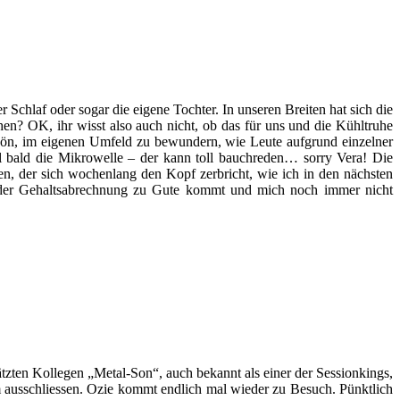
 Schlaf oder sogar die eigene Tochter. In unseren Breiten hat sich die
hen? OK, ihr wisst also auch nicht, ob das für uns und die Kühltruhe
 schön, im eigenen Umfeld zu bewundern, wie Leute aufgrund einzelner
l bald die Mikrowelle – der kann toll bauchreden… sorry Vera! Die
den, der sich wochenlang den Kopf zerbricht, wie ich in den nächsten
 der Gehaltsabrechnung zu Gute kommt und mich noch immer nicht
ätzten Kollegen „Metal-Son“, auch bekannt als einer der Sessionkings,
um ausschliessen. Ozie kommt endlich mal wieder zu Besuch. Pünktlich