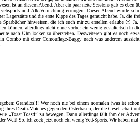
esen ist an diesem Abend. Aber ein paar nette Sessions gab es eben üb
yetisports und Alk-Vernichtung errungen. Dieser Abend wurde sehr 
r Lagerstätte und die erste Kippe des Tages geraucht habe. Ja, die fre
die Sparbücher hinweisen, die ich euch mir zu erstellen erlaube 😉 J
en können, allerdings nicht ohne vorher ein wenig gestalterisch in d
te nach Ulm locker zu überstehen. Desweiteren gibt es noch etwas
as in Combo mit einer Comouflage-Baggy nach was anderem aussieht
h…
rgeben: Grandios!!! Wer noch nie bei einem normalen (was ist schon 
g ihres Death-Matches gegen den Osterhasen, der die Gesellschaft unt
ie „Toast Toast!“ zu bewegen. Dann allerdings fällt ihm der Advent
uf der Welt! So, ich zock jetzt noch ein wenig Yeti-Sports. Wir haben 