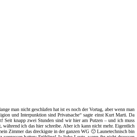
olange man nicht geschlafen hat ist es noch der Vortag, aber wenn man
gion und Interpunktion sind Privatsache“ sagte einst Kurt Marti. Da
cht! Seit knapp zwei Stunden sind wir hier am Putzen – und ich muss
, während ich das hier schreibe. Aber ich kann nicht mehr. Eigentlich
h mein Zimmer das dreckigste in der ganzen WG 🙁 Launetechnisch bin
vergessen hatten: Frühling! Ja liebe Leute, wenn ihr nicht draussen