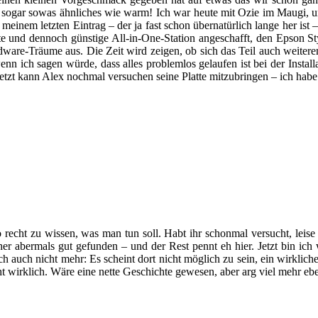
r sogar sowas ähnliches wie warm! Ich war heute mit Ozie im Maugi, und
meinem letzten Eintrag – der ja fast schon übernatürlich lange her ist 
ette und dennoch günstige All-in-One-Station angeschafft, den Epson 
ware-Träume aus. Die Zeit wird zeigen, ob sich das Teil auch weitere
n ich sagen würde, dass alles problemlos gelaufen ist bei der Installa
t kann Alex nochmal versuchen seine Platte mitzubringen – ich habe ir
o recht zu wissen, was man tun soll. Habt ihr schonmal versucht, leise
 abermals gut gefunden – und der Rest pennt eh hier. Jetzt bin ich w
ch auch nicht mehr: Es scheint dort nicht möglich zu sein, ein wirkli
icht wirklich. Wäre eine nette Geschichte gewesen, aber arg viel mehr e