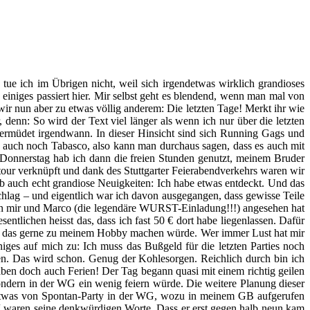
tue ich im Übrigen nicht, weil sich irgendetwas wirklich grandioses
 einiges passiert hier. Mir selbst geht es blendend, wenn man mal von
r nun aber zu etwas völlig anderem: Die letzten Tage! Merkt ihr wie
, denn: So wird der Text viel länger als wenn ich nur über die letzten
 ermüdet irgendwann. In dieser Hinsicht sind sich Running Gags und
 es auch noch Tabasco, also kann man durchaus sagen, dass es auch mit
 Donnerstag hab ich dann die freien Stunden genutzt, meinem Bruder
stour verknüpft und dank des Stuttgarter Feierabendverkehrs waren wir
gab auch echt grandiose Neuigkeiten: Ich habe etwas entdeckt. Und das
Schlag – und eigentlich war ich davon ausgegangen, dass gewisse Teile
 von mir und Marco (die legendäre WURST-Einladung!!!) angesehen hat
ntlichen heisst das, dass ich fast 50 € dort habe liegenlassen. Dafür
ich das gerne zu meinem Hobby machen würde. Wer immer Lust hat mir
es auf mich zu: Ich muss das Bußgeld für die letzten Parties noch
en. Das wird schon. Genug der Kohlesorgen. Reichlich durch bin ich
haben doch auch Ferien! Der Tag begann quasi mit einem richtig geilen
 sondern in der WG ein wenig feiern würde. Die weitere Planung dieser
ete etwas von Spontan-Party in der WG, wozu in meinem GB aufgerufen
?“ waren seine denkwürdigen Worte. Dass er erst gegen halb neun kam