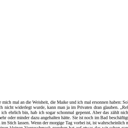
alte mich mal an die Weisheit, die Maike und ich mal ersonnen haben: S
ch nicht widerlegt wurde, kann man ja im Privaten dran glauben. „Reli
n ich ehrlich bin, hab ich sogar schonmal gepennt. Aber das zählt ni
hr oder minder dazu angehalten hätte. Sie ist noch im Bad beschäftigt
z im Stich lassen. Wenn der morgige Tag vorbei ist, ist wahrscheinlic
einen kleinen Vorgeschmack gegeben hat auf etwas das wir schon ganz 