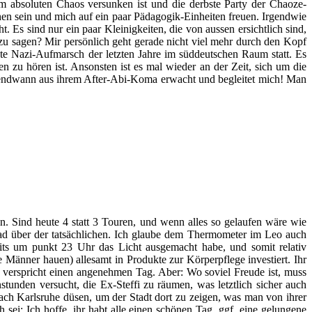
m absoluten Chaos versunken ist und die derbste Party der Chaoze-
chen sein und mich auf ein paar Pädagogik-Einheiten freuen. Irgendwie
Es sind nur ein paar Kleinigkeiten, die von aussen ersichtlich sind,
 zu sagen? Mir persönlich geht gerade nicht viel mehr durch den Kopf
ßte Nazi-Aufmarsch der letzten Jahre im süddeutschen Raum statt. Es
 zu hören ist. Ansonsten ist es mal wieder an der Zeit, sich um die
rgendwann aus ihrem After-Abi-Koma erwacht und begleitet mich! Man
n. Sind heute 4 statt 3 Touren, und wenn alles so gelaufen wäre wie
ad über der tatsächlichen. Ich glaube dem Thermometer im Leo auch
eits um punkt 23 Uhr das Licht ausgemacht habe, und somit relativ
Männer hauen) allesamt in Produkte zur Körperpflege investiert. Ihr
und verspricht einen angenehmen Tag. Aber: Wo soviel Freude ist, muss
tunden versucht, die Ex-Steffi zu räumen, was letztlich sicher auch
ach Karlsruhe düsen, um der Stadt dort zu zeigen, was man von ihrer
sei: Ich hoffe, ihr habt alle einen schönen Tag, ggf. eine gelungene