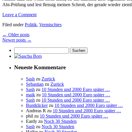
Abi-Prüfung und lest fleissig meinen Schrott, der gerade wieder zie
Leave a Comment
Filed under
Politik
,
Vermischtes
←
Older posts
Newer posts
→
Suchen
nach:
Neueste Kommentare
Sash
zu
Zurück
Sebastian
zu
Zurück
Sash
zu
10 Stunden und 2000 Euro später …
maik
zu
10 Stunden und 2000 Euro später …
Sash
zu
10 Stunden und 2000 Euro später …
Buntklicker
zu
10 Stunden und 2000 Euro später …
Andreas R
zu
10 Stunden und 2000 Euro später …
phil
zu
10 Stunden und 2000 Euro später …
Eardy
zu
Noch 30 Stunden
Sash
zu
Noch 30 Stunden
Helfer
zu
Noch 30 Stunden