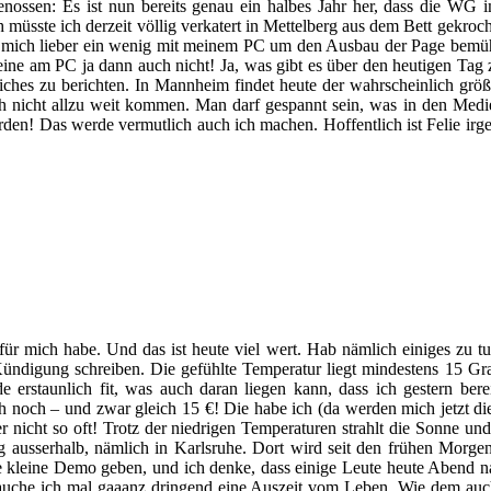
nossen: Es ist nun bereits genau ein halbes Jahr her, dass die WG i
 müsste ich derzeit völlig verkatert in Mettelberg aus dem Bett gekro
ab mich lieber ein wenig mit meinem PC um den Ausbau der Page bemüht. 
leine am PC ja dann auch nicht! Ja, was gibt es über den heutigen Tag
uliches zu berichten. In Mannheim findet heute der wahrscheinlich grö
 nicht allzu weit kommen. Man darf gespannt sein, was in den Medien
rden! Das werde vermutlich auch ich machen. Hoffentlich ist Felie i
für mich habe. Und das ist heute viel wert. Hab nämlich einiges zu tu
Kündigung schreiben. Die gefühlte Temperatur liegt mindestens 15 Gr
e erstaunlich fit, was auch daran liegen kann, dass ich gestern ber
 noch – und zwar gleich 15 €! Die habe ich (da werden mich jetzt die 
hier nicht so oft! Trotz der niedrigen Temperaturen strahlt die Sonne 
g ausserhalb, nämlich in Karlsruhe. Dort wird seit den frühen Morgens
e kleine Demo geben, und ich denke, dass einige Leute heute Abend n
 brauche ich mal gaaanz dringend eine Auszeit vom Leben. Wie dem auch 