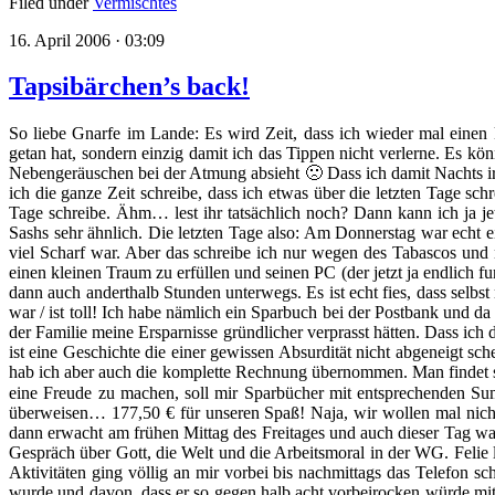
Filed under
Vermischtes
16. April 2006 · 03:09
Tapsibärchen’s back!
So liebe Gnarfe im Lande: Es wird Zeit, dass ich wieder mal einen 
getan hat, sondern einzig damit ich das Tippen nicht verlerne. Es kö
Nebengeräuschen bei der Atmung absieht 🙁 Dass ich damit Nachts ir
ich die ganze Zeit schreibe, dass ich etwas über die letzten Tage sch
Tage schreibe. Ähm… lest ihr tatsächlich noch? Dann kann ich ja j
Sashs sehr ähnlich. Die letzten Tage also: Am Donnerstag war echt ei
viel Scharf war. Aber das schreibe ich nur wegen des Tabascos und
einen kleinen Traum zu erfüllen und seinen PC (der jetzt ja endlich 
dann auch anderthalb Stunden unterwegs. Es ist echt fies, dass selbs
war / ist toll! Ich habe nämlich ein Sparbuch bei der Postbank und d
der Familie meine Ersparnisse gründlicher verprasst hätten. Dass i
ist eine Geschichte die einer gewissen Absurdität nicht abgeneigt sc
hab ich aber auch die komplette Rechnung übernommen. Man findet s
eine Freude zu machen, soll mir Sparbücher mit entsprechenden Su
überweisen… 177,50 € für unseren Spaß! Naja, wir wollen mal nicht
dann erwacht am frühen Mittag des Freitages und auch dieser Tag war 
Gespräch über Gott, die Welt und die Arbeitsmoral in der WG. Felie l
Aktivitäten ging völlig an mir vorbei bis nachmittags das Telefon 
wurde und davon, dass er so gegen halb acht vorbeirocken würde mit