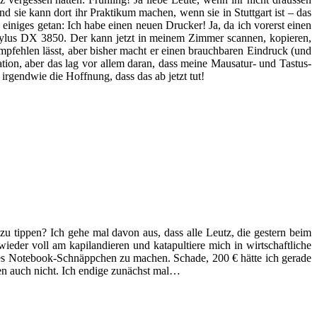
 sie kann dort ihr Praktikum machen, wenn sie in Stuttgart ist – das
– einiges getan: Ich habe einen neuen Drucker! Ja, da ich vorerst einen
Stylus DX 3850. Der kann jetzt in meinem Zimmer scannen, kopieren,
mpfehlen lässt, aber bisher macht er einen brauchbaren Eindruck (und
tion, aber das lag vor allem daran, dass meine Mausatur- und Tastus-
gendwie die Hoffnung, dass das ab jetzt tut!
 zu tippen? Ich gehe mal davon aus, dass alle Leutz, die gestern beim
ieder voll am kapilandieren und katapultiere mich in wirtschaftliche
ches Notebook-Schnäppchen zu machen. Schade, 200 € hätte ich gerade
ben auch nicht. Ich endige zunächst mal…