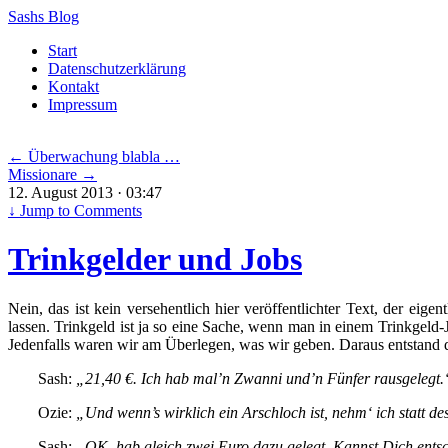
Sashs Blog
Skip
Start
to
Datenschutzerklärung
content
Kontakt
Impressum
←
Überwachung blabla …
Missionare
→
12. August 2013 · 03:47
↓
Jump to Comments
Trinkgelder und Jobs
Nein, das ist kein versehentlich hier veröffentlichter Text, der eigen
lassen. Trinkgeld ist ja so eine Sache, wenn man in einem Trinkgeld-
Jedenfalls waren wir am Überlegen, was wir geben. Daraus entstand d
Sash:
„21,40 €. Ich hab mal’n Zwanni und’n Fünfer rausgelegt.
Ozie:
„Und wenn’s wirklich ein Arschloch ist, nehm‘ ich statt d
Sash:
„OK, hab gleich zwei Euro dazu gelegt. Kannst Dich ents