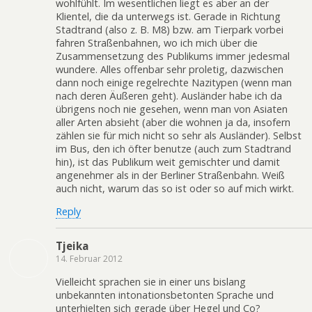
wohlfühlt. Im wesentlichen liegt es aber an der
Klientel, die da unterwegs ist. Gerade in Richtung
Stadtrand (also z. B. M8) bzw. am Tierpark vorbei
fahren Straßenbahnen, wo ich mich über die
Zusammensetzung des Publikums immer jedesmal
wundere. Alles offenbar sehr proletig, dazwischen
dann noch einige regelrechte Nazitypen (wenn man
nach deren Äußeren geht). Ausländer habe ich da
übrigens noch nie gesehen, wenn man von Asiaten
aller Arten absieht (aber die wohnen ja da, insofern
zählen sie für mich nicht so sehr als Ausländer). Selbst
im Bus, den ich öfter benutze (auch zum Stadtrand
hin), ist das Publikum weit gemischter und damit
angenehmer als in der Berliner Straßenbahn. Weiß
auch nicht, warum das so ist oder so auf mich wirkt.
Reply
Tjeika
14. Februar 2012
Vielleicht sprachen sie in einer uns bislang
unbekannten intonationsbetonten Sprache und
unterhielten sich gerade über Hegel und Co?