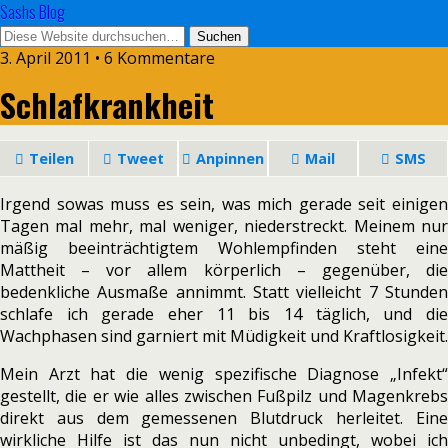
Sashs Blog
3. April 2011 • 6 Kommentare
Schlafkrankheit
Teilen
Tweet
Anpinnen
Mail
SMS
Irgend sowas muss es sein, was mich gerade seit einigen
Tagen mal mehr, mal weniger, niederstreckt. Meinem nur
mäßig beeinträchtigtem Wohlempfinden steht eine
Mattheit – vor allem körperlich – gegenüber, die
bedenkliche Ausmaße annimmt. Statt vielleicht 7 Stunden
schlafe ich gerade eher 11 bis 14 täglich, und die
Wachphasen sind garniert mit Müdigkeit und Kraftlosigkeit.
Mein Arzt hat die wenig spezifische Diagnose „Infekt“
gestellt, die er wie alles zwischen Fußpilz und Magenkrebs
direkt aus dem gemessenen Blutdruck herleitet. Eine
wirkliche Hilfe ist das nun nicht unbedingt, wobei ich