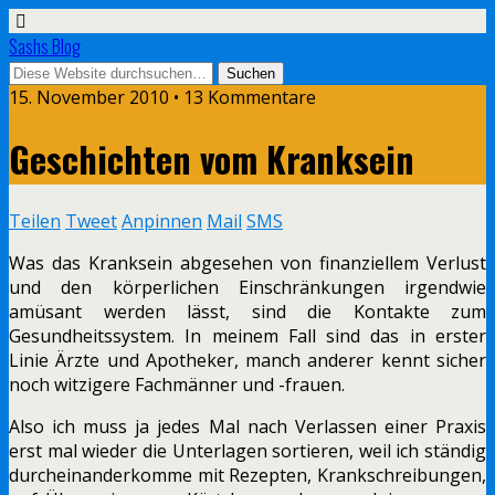
Sashs Blog
15. November 2010 • 13 Kommentare
Geschichten vom Kranksein
Teilen
Tweet
Anpinnen
Mail
SMS
Was das Kranksein abgesehen von finanziellem Verlust
und den körperlichen Einschränkungen irgendwie
amüsant werden lässt, sind die Kontakte zum
Gesundheitssystem. In meinem Fall sind das in erster
Linie Ärzte und Apotheker, manch anderer kennt sicher
noch witzigere Fachmänner und -frauen.
Also ich muss ja jedes Mal nach Verlassen einer Praxis
erst mal wieder die Unterlagen sortieren, weil ich ständig
durcheinanderkomme mit Rezepten, Krankschreibungen,