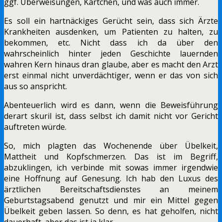
ggf. Überweisungen, Kärtchen, und was auch immer.
Es soll ein hartnäckiges Gerücht sein, dass sich Ärzte
Krankheiten ausdenken, um Patienten zu halten, zu
bekommen, etc. Nicht dass ich da über den
wahrscheinlich hinter jeden Geschichte lauernden
wahren Kern hinaus dran glaube, aber es macht den Arzt
erst einmal nicht unverdächtiger, wenn er das von sich
aus so anspricht.
Abenteuerlich wird es dann, wenn die Beweisführung
derart skuril ist, dass selbst ich damit nicht vor Gericht
auftreten würde.
So, mich plagten das Wochenende über Übelkeit,
Mattheit und Kopfschmerzen. Das ist im Begriff,
abzuklingen, ich verbinde mit sowas immer irgendwie
eine Hoffnung auf Genesung. Ich hab den Luxus des
ärztlichen Bereitschaftsdienstes an meinem
Geburtstagsabend genutzt und mir ein Mittel gegen
Übelkeit geben lassen. So denn, es hat geholfen, nicht
dauerhaft, aber das ist ja klar.